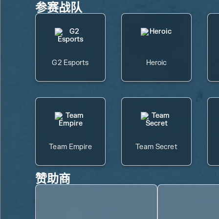
参赛战队
G2 Esports
Heroic
Team Empire
Team Secret
赞助商