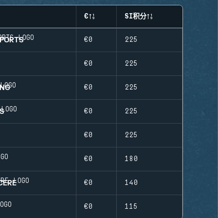
€
SI积分
SPORTS
€0
225
€0
225
ING
€0
225
S
€0
225
€0
225
€0
180
CERE
€0
140
S
€0
115