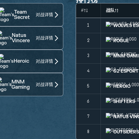
#
战队
Team
对战详情
Secret
WOLVES E
1
Natus
对战详情
Vincere
ROGUE
2
MNM GAM
3
Heroic
对战详情
G2 ESPORT
4
MNM
对战详情
HEROIC
5
Gaming
SHIFTERS
6
NATUS VIN
7
OUTSIDER
8