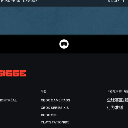
EUROPEAN LEAGUE
STAGE 1
平台
《彩虹六号》电
MONTRÉAL
XBOX GAME PASS
全球赛区规
XBOX SERIES X|S
行为准则
XBOX ONE
PLAYSTATION®5