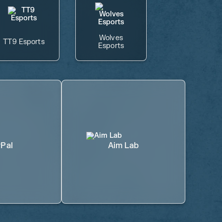
Wolves
TT9 Esports
Esports
Pal
Aim Lab