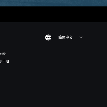
简体中文
竞规则
则手册