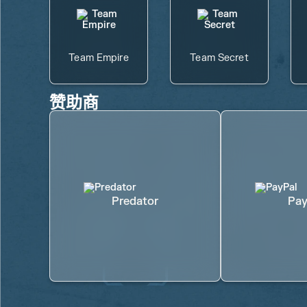
Team Empire
Team Secret
赞助商
Predator
Pay