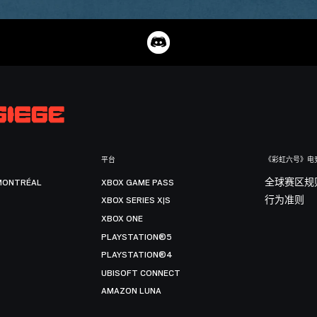
平台
《彩虹六号》电
MONTRÉAL
XBOX GAME PASS
全球赛区规
XBOX SERIES X|S
行为准则
XBOX ONE
PLAYSTATION®5
PLAYSTATION®4
UBISOFT CONNECT
AMAZON LUNA