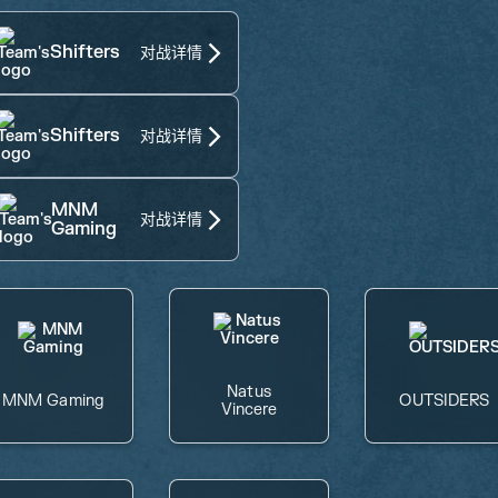
Shifters
对战详情
Shifters
对战详情
MNM
对战详情
Gaming
Natus
MNM Gaming
OUTSIDERS
Vincere