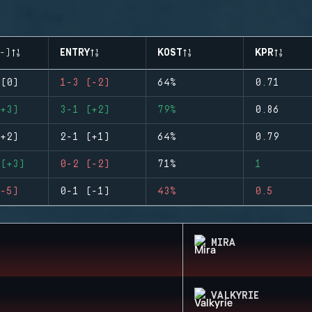
-)
ENTRY
KOST
KPR
(0)
1-3 (-2)
64%
0.71
+3)
3-1 (+2)
79%
0.86
+2)
2-1 (+1)
64%
0.79
(+3)
0-2 (-2)
71%
1
-5)
0-1 (-1)
43%
0.5
MIRA
VALKYRIE