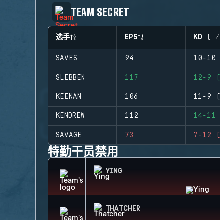
TEAM SECRET
选手
EPS
KD (+/
SAVES
94
10-10 
SLEBBEN
117
12-9 (
KEENAN
106
11-9 (
KENDREW
112
14-11 
SAVAGE
73
7-12 (
特勤干员禁用
YING
THATCHER