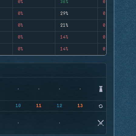
0%
36%
0
0%
29%
0
0%
21%
0
0%
14%
0
0%
14%
0
9
10
11
12
13
14