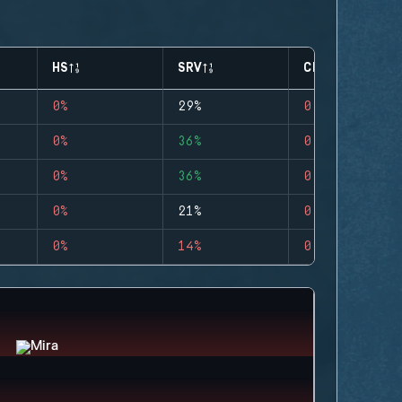
HS
SRV
CLUTCHES
0%
29%
0
0%
36%
0
0%
36%
0
0%
21%
0
0%
14%
0