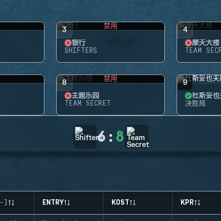
禁用
3
4
银行
摩天大楼
SHIFTERS
TEAM SEC
禁用
8
9
主题乐园
杜斯妥也
TEAM SECRET
决胜局
6
:
8
-)
ENTRY
KOST
KPR