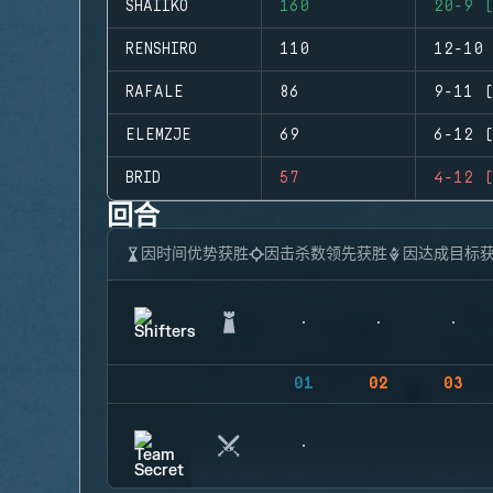
SHAIIKO
160
20-9 (
RENSHIRO
110
12-10 
RAFALE
86
9-11 (
ELEMZJE
69
6-12 (
BRID
57
4-12 (
回合
因时间优势获胜
因击杀数领先获胜
因达成目标
01
02
03