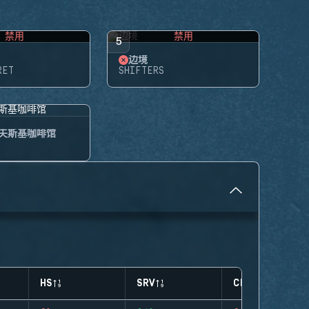
禁用
禁用
5
边境
RET
SHIFTERS
夫斯基咖啡馆
HS
SRV
CLUTCHES