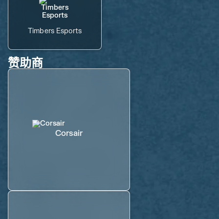
Timbers Esports
赞助商
Corsair