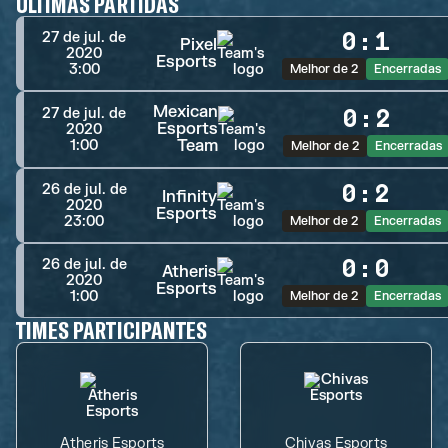
ÚLTIMAS PARTIDAS
0
:
1
27 de jul. de
Pixel
2020
Esports
3:00
Melhor de 2
Encerradas
Mexican
0
:
2
27 de jul. de
Esports
2020
Team
1:00
Melhor de 2
Encerradas
0
:
2
26 de jul. de
Infinity
2020
Esports
23:00
Melhor de 2
Encerradas
0
:
0
26 de jul. de
Atheris
2020
Esports
1:00
Melhor de 2
Encerradas
TIMES PARTICIPANTES
Atheris Esports
Chivas Esports