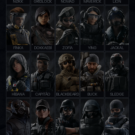
NØKK
GRIDLOCK
NOMAD
MAVERICK
LION
FINKA
DOKKAEBI
ZOFIA
YING
JACKAL
HIBANA
CAPITÃO
BLACKBEARD
BUCK
SLEDGE