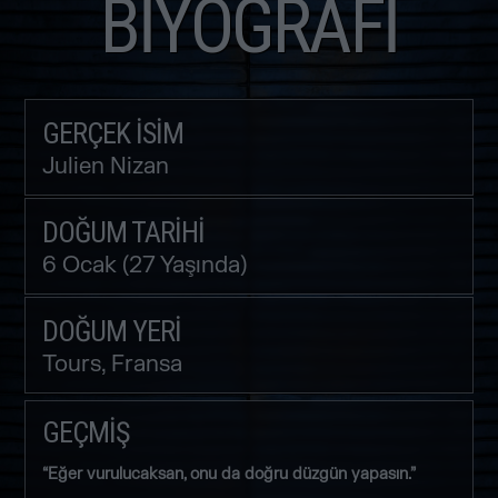
BIYOGRAFI
GERÇEK İSIM
Julien Nizan
DOĞUM TARIHI
6 Ocak (27 Yaşında)
DOĞUM YERI
Tours, Fransa
GEÇMİŞ
“Eğer vurulucaksan, onu da doğru düzgün yapasın.”