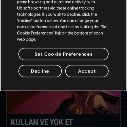
KARŞI KORUMA
game browsing and purchase activity, with
Ubisoft’s partners via these online tracking
Zırh seni yalnızca mermilere ve patlamalara karşı korur.
technologies. If you wish to decline, click the
Ateşe, gaza, zehire ve keskin bıçaklara karşı ise koruma
“decline” button below. You can change your
sağlamaz.
cookie preferences at any time by visiting the “Set
Cookie Preferences” link on the bottom of each
web page.
Set Cookie Preferences
Decline
Accept
KULLAN VE YOK ET