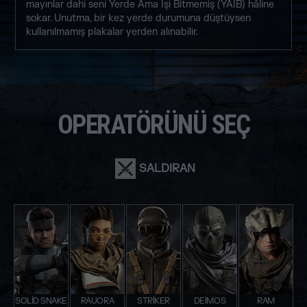
mayınlar dahi seni Yerde Ama İşi Bitmemiş (YAİB) hâline
sokar. Unutma, bir kez yerde durumuna düştüysen
kullanılmamış plakalar yerden alınabilir.
OPERATÖRÜNÜ SEÇ
SALDIRAN
SOLID SNAKE
RAUORA
STRIKER
DEIMOS
RAM