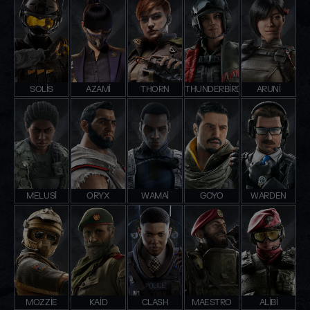
SOLIS
AZAMI
THORN
THUNDERBIRD
ARUNI
MELUSI
ORYX
WAMAI
GOYO
WARDEN
MOZZIE
KAID
CLASH
MAESTRO
ALIBI