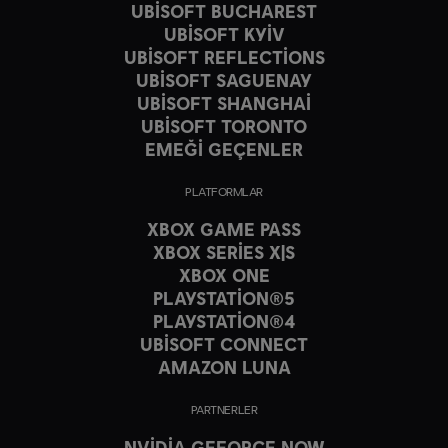
UBISOFT BUCHAREST
UBISOFT KYIV
UBISOFT REFLECTIONS
UBISOFT SAGUENAY
UBISOFT SHANGHAI
UBISOFT TORONTO
EMEĞİ GEÇENLER
PLATFORMLAR
XBOX GAME PASS
XBOX SERIES X|S
XBOX ONE
PLAYSTATION®5
PLAYSTATION®4
UBISOFT CONNECT
AMAZON LUNA
PARTNERLER
NVIDIA GEFORCE NOW