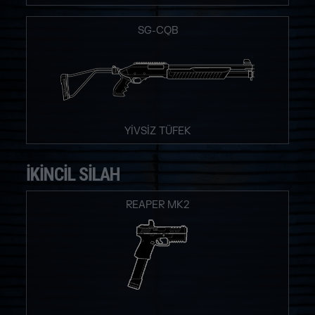
SG-CQB
YİVSİZ TÜFEK
İKINCIL SILAH
REAPER MK2