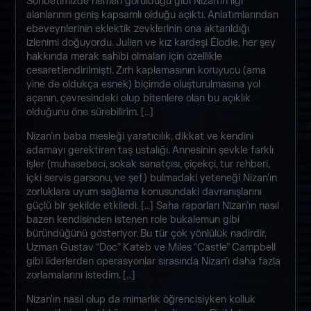
Sohbetimizde hemen görüldüğü gibi Nizan’ın ilgi
alanlarının geniş kapsamlı olduğu açıktı. Anlatımlarından
ebeveynlerinin eklektik zevklerinin ona aktarıldığı
izlenimi doğuyordu. Julien ve kız kardeşi Élodie, her şey
hakkında merak sahibi olmaları için özellikle
cesaretlendirilmişti. Zırh kaplamasının koruyucu (ama
yine de oldukça esnek) biçimde oluşturulmasına yol
açanın, çevresindeki olup bitenlere olan bu açıklık
olduğunu öne sürebilirim. […]
Nizan’ın baba mesleği yaratıcılık, dikkat ve kendini
adamayı gerektiren taş ustalığı. Annesinin şevkle farklı
işler (muhasebeci, sokak sanatçısı, çiçekçi, tur rehberi,
içki servis garsonu, ve şef) bulmadaki yeteneği Nizan’ın
zorluklara uyum sağlama konusundaki davranışlarını
güçlü bir şekilde etkiledi. […] Saha raporları Nizan’ın nasıl
bazen kendisinden istenen role bukalemun gibi
büründüğünü gösteriyor. Bu tür çok yönlülük nadirdir.
Uzman Gustav “Doc” Kateb ve Miles “Castle” Campbell
gibi liderlerden operasyonlar sırasında Nizan’ı daha fazla
zorlamalarını istedim. […]
Nizan’ın nasıl olup da mimarlık öğrencisiyken kolluk