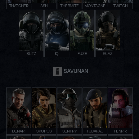
THATCHER
ASH
THERMITE
MONTAGNE
TWITCH
BLITZ
IQ
FUZE
GLAZ
SAVUNAN
DENARI
SKOPÓS
SENTRY
TUBARÃO
FENRIR