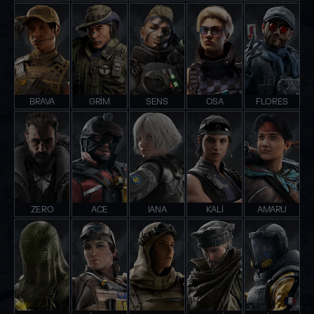
BRAVA
GRIM
SENS
OSA
FLORES
ZERO
ACE
IANA
KALI
AMARU