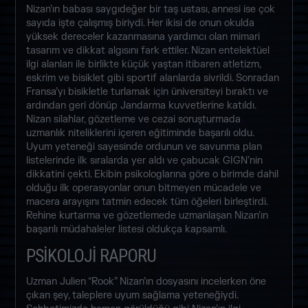
Nizan’ın babası saygıdeğer bir taş ustası, annesi ise çok
sayıda işte çalışmış biriydi. Her ikisi de onun okulda
yüksek dereceler kazanmasına yardımcı olan mimari
tasarım ve dikkat algısını fark ettiler. Nizan entelektüel
ilgi alanları ile birlikte küçük yaştan itibaren atletizm,
eskrim ve bisiklet gibi sportif alanlarda sivrildi. Sonradan
Fransa’yı bisikletle turlamak için üniversiteyi bıraktı ve
ardından geri dönüp Jandarma kuvvetlerine katıldı.
Nizan silahlar, gözetleme ve cezai soruşturmada
uzmanlık niteliklerini içeren eğitiminde başarılı oldu.
Uyum yeteneği sayesinde ordunun ve savunma plan
listelerinde ilk sıralarda yer aldı ve çabucak GIGN’nin
dikkatini çekti. Ekibin psikologlarına göre o birimde dahil
olduğu ilk operasyonlar onun bitmeyen mücadele ve
macera arayışını tatmin edecek tüm öğeleri birleştirdi.
Rehine kurtarma ve gözetlemede uzmanlaşan Nizan’ın
başarılı müdahaleler listesi oldukça kapsamlı.
PSİKOLOJİ RAPORU
Uzman Julien “Rook” Nizan’ın dosyasını incelerken öne
çıkan şey, taleplere uyum sağlama yeteneğiydi.