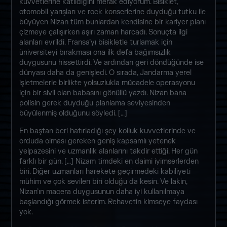
kuvvetlerine katıldığını merak ediyorum. Bisiklet,
otomobil yarışları ve rock konserlerine duyduğu tutku ile
büyüyen Nizan tüm bunlardan kendisine bir kariyer planı
çizmeye çalışırken aşırı zaman harcadı. Sonuçta ilgi
alanları evrildi. Fransa’yı bisikletle turlamak için
üniversiteyi bırakması ona ilk defa bağımsızlık
duygusunu hissettirdi. Ve ardından geri döndüğünde ise
dünyası daha da genişledi. O sırada, Jandarma yerel
işletmelerle birlikte yolsuzlukla mücadele operasyonu
için bir sivil olan babasını gönüllü yazdı. Nizan bana
polisin gerek duyduğu planlama seviyesinden
büyülenmiş olduğunu söyledi. […]
En baştan beri hatırladığı şey kolluk kuvvetlerinde ve
orduda olması gereken geniş kapsamlı yetenek
yelpazesini ve uzmanlık alanlarını takdir ettiği. Her gün
farklı bir gün. […] Nizam timdeki en daimi iyimserlerden
biri. Diğer uzmanları harekete geçirmedeki kabiliyeti
mühim ve çok sevilen biri olduğu da kesin. Ve lakin,
Nizan’ın macera duygusunun daha iyi kullanılmaya
başlandığı görmek isterim. Rehavetin kimseye faydası
yok.