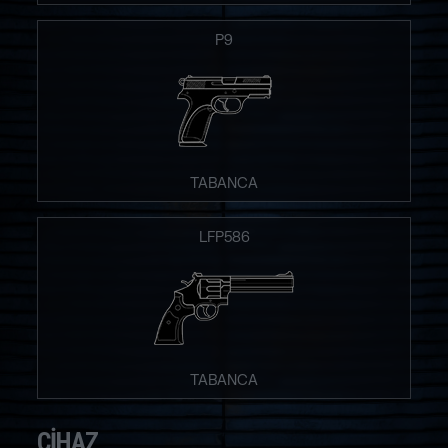
P9
TABANCA
LFP586
TABANCA
CIHAZ