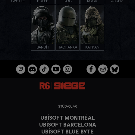
CASTLE
PULSE
DOC
ROOK
JÄGER
BANDIT
TACHANKA
KAPKAN
STÜDYOLAR
UBISOFT MONTRÉAL
UBISOFT BARCELONA
UBISOFT BLUE BYTE