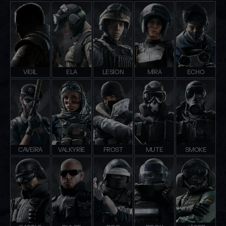
VIGIL
ELA
LESION
MIRA
ECHO
CAVEIRA
VALKYRIE
FROST
MUTE
SMOKE