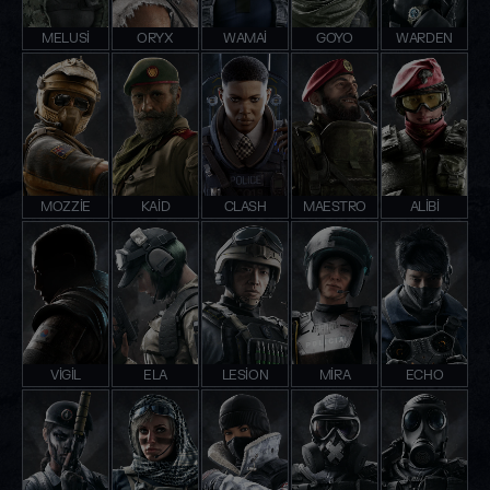
MELUSI
ORYX
WAMAI
GOYO
WARDEN
MOZZIE
KAID
CLASH
MAESTRO
ALIBI
VIGIL
ELA
LESION
MIRA
ECHO