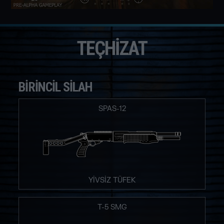
TEÇHIZAT
BIRINCIL SILAH
SPAS-12
YİVSİZ TÜFEK
T-5 SMG