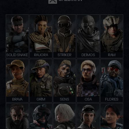
SOLID SNAKE
RAUORA
STRIKER
DEIMOS
RAM
BRAVA
GRIM
SENS
OSA
FLORES