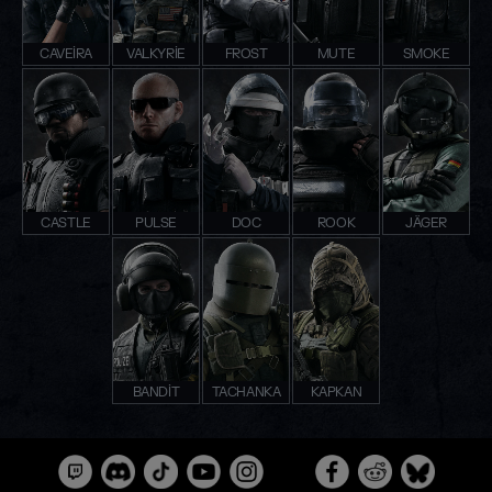
CAVEIRA
VALKYRIE
FROST
MUTE
SMOKE
CASTLE
PULSE
DOC
ROOK
JÄGER
BANDIT
TACHANKA
KAPKAN