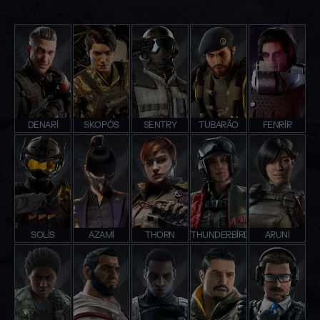
DENARI
SKOPÓS
SENTRY
TUBARÃO
FENRIR
SOLIS
AZAMI
THORN
THUNDERBIRD
ARUNI