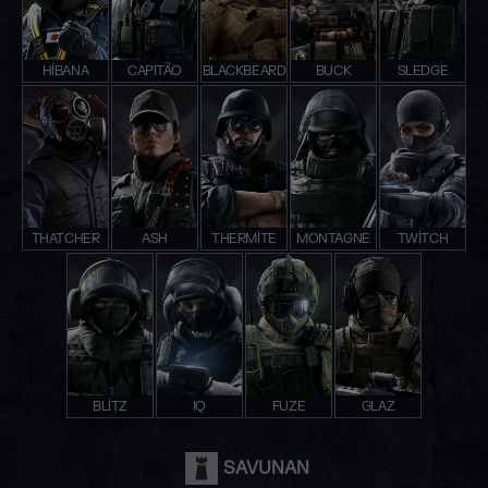
HIBANA
CAPITÃO
BLACKBEARD
BUCK
SLEDGE
THATCHER
ASH
THERMITE
MONTAGNE
TWITCH
BLITZ
IQ
FUZE
GLAZ
SAVUNAN