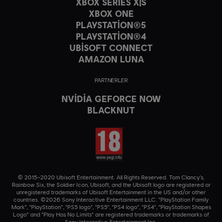
XBOX SERIES X|S
XBOX ONE
PLAYSTATION®5
PLAYSTATION®4
UBISOFT CONNECT
AMAZON LUNA
PARTNERLER
NVIDIA GEFORCE NOW
BLACKNUT
© 2015–2020 Ubisoft Entertainment. All Rights Reserved. Tom Clancy’s,
Rainbow Six, the Soldier Icon, Ubisoft, and the Ubisoft logo are registered or
unregistered trademarks of Ubisoft Entertainment in the US and/or other
countries. ©2026 Sony Interactive Entertainment LLC. "PlayStation Family
Mark", "PlayStation", "PS5 logo", "PS5", "PS4 logo", "PS4", "PlayStation Shapes
Logo" and "Play Has No Limits" are registered trademarks or trademarks of
Sony Interactive Entertainment Inc.