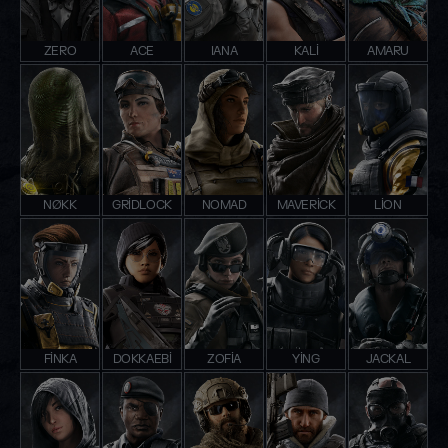
ZERO
ACE
IANA
KALI
AMARU
NØKK
GRIDLOCK
NOMAD
MAVERICK
LION
FINKA
DOKKAEBI
ZOFIA
YING
JACKAL