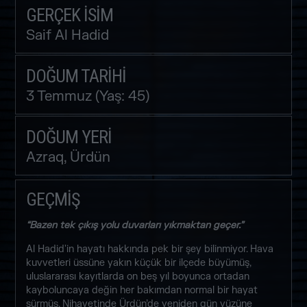
GERÇEK İSIM
Saif Al Hadid
DOĞUM TARIHI
3 Temmuz (Yaş: 45)
DOĞUM YERI
Azraq, Ürdün
GEÇMİŞ
“Bazen tek çıkış yolu duvarları yıkmaktan geçer.”
Al Hadid'in hayatı hakkında pek bir şey bilinmiyor. Hava
kuvvetleri üssüne yakın küçük bir ilçede büyümüş,
uluslararası kayıtlarda on beş yıl boyunca ortadan
kayboluncaya değin her bakımdan normal bir hayat
sürmüş. Nihayetinde Ürdün’de yeniden gün yüzüne