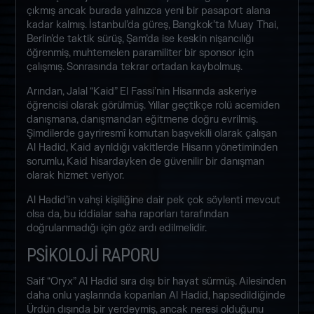
çıkmış ancak burada yalnızca yeni bir pasaport alana
kadar kalmış. İstanbul’da güreş, Bangkok’ta Muay Thai,
Berlin’de taktik sürüş, Şam’da ise keskin nişancılığı
öğrenmiş, muhtemelen paramiliter bir sponsor için
çalışmış. Sonrasında tekrar ortadan kaybolmuş.
Arından, Jalal “Kaid” El Fassi’nin Hisarında askeriye
öğrencisi olarak görülmüş. Yıllar geçtikçe rolü acemiden
danışmana, danışmandan eğitmene doğru evrilmiş.
Şimdilerde gayriresmî komutan başvekili olarak çalışan
Al Hadid, Kaid ayrıldığı vakitlerde Hisarın yönetiminden
sorumlu, Kaid hisardayken de güvenilir bir danışman
olarak hizmet veriyor.
Al Hadid’in vahşi kişiliğine dair pek çok söylenti mevcut
olsa da, bu iddialar saha raporları tarafından
doğrulanmadığı için göz ardı edilmelidir.
PSİKOLOJİ RAPORU
Saif “Oryx” Al Hadid sıra dışı bir hayat sürmüş. Ailesinden
daha onlu yaşlarında koparılan Al Hadid, hapsedildiğinde
Ürdün dışında bir yerdeymiş, ancak neresi olduğunu