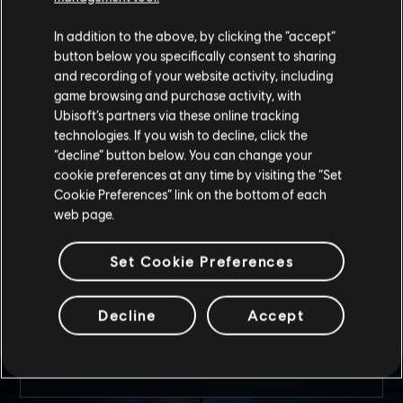
bir işaret göremedim. […]
In addition to the above, by clicking the “accept”
Al Hadid’in muhteşem öz kontrolü benim bu alanda
button below you specifically consent to sharing
ustalaşma çabalarımı tamamen gölgede bırakıyor.
and recording of your website activity, including
Uzman Yumiko “Hibana” Imagawa bile onun sergilediği
game browsing and purchase activity, with
muhteşem sakinlik hakkında yorum yaptı. Aralarındaki
Ubisoft’s partners via these online tracking
fark ise Al Hadid büyük resimdeki hedefler için bu
technologies. If you wish to decline, click the
kontrolün kendi seçtiği zamanlarda kırılmasına imkân
tanıyor. Kolunu kanadını kıran bir belayı inanılmaz bir
“decline” button below. You can change your
güce çevirmiş. Bu sıra dışı beceriyi istediği yer ve
cookie preferences at any time by visiting the “Set
zamanda paylaşması konusunda kendisini teşvik ettim.
Cookie Preferences” link on the bottom of each
[…]
web page.
Diğer operatörler Al Hadid ile bağ kurmaya çalışıyor, ama
süreç yavaş ilerliyor. İnsanların zalimliğine maruz kalan
Set Cookie Preferences
pek çok kişi gibi, onun için de diğerlerine güvenmek öyle
kolay olmayacak. İtiraf etmesi rahatsız edici olsa da,
Rainbow kendi geçmişini en iyi anlayabilecek insanlarla
Decline
Accept
buluşabileceği tek yer olabilir.
-- Dr. Harishva "Harry" Pandey, Rainbow Yöneticisi