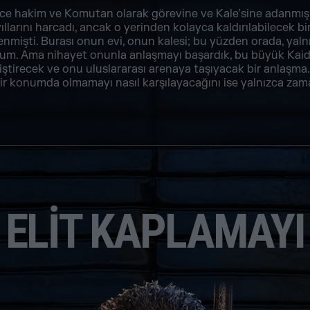
ce hakim ve Komutan olarak görevine ve Kale’sine adanmış
llarını harcadı, ancak o yerinden kolayca kaldırılabilecek bi
nmişti. Burası onun evi, onun kalesi; bu yüzden orada, yalnı
rum. Ama nihayet onunla anlaşmayı başardık, bu büyük Kaid’
iştirecek ve onu uluslararası arenaya taşıyacak bir anlaşma. E
bir konumda olmamayı nasıl karşılayacağını ise yalnızca zam
ELIT KAPLAMAYI