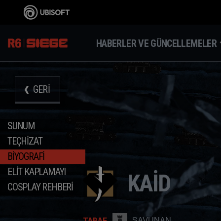
HABERLER VE GÜNCELLEMELER
GERI
SUNUM
TEÇHIZAT
BIYOGRAFI
ELIT KAPLAMAYI
KAID
COSPLAY REHBERİ
TARAF
SAVUNAN