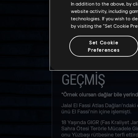
In addition to the above, by c
website activity, including ga
technologies. If you wish to d
by visiting the “Set Cookie Pr
GERÇEK İSIM
Jalal El Fassi
Set Cookie
Preferences
GEÇMİŞ
“Örnek olursan dağlar bile yerind
Jalal El Fassi Atlas Dağları’ndaki
ünü El Fassi’nin içine işlemişti.
18 Yaşında GIGR (Fas Kraliyet Jan
Sahra Ötesi Terörle Mücadele Gir
onu Yüzbaşı rütbesine terfi ettird