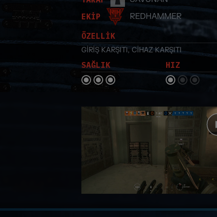
EKİP
REDHAMMER
ÖZELLİK
GİRİŞ KARŞITI
,
CİHAZ KARŞITI
SAĞLIK
HIZ