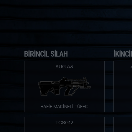
BIRINCIL SILAH
İKINCI
AUG A3
HAFİF MAKİNELİ TÜFEK
TCSG12