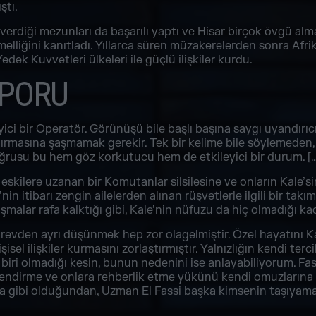
ştı.
ri verdiği mezunları da başarılı yaptı ve Hisar birçok övgü al
melliğini kanıtladı. Yıllarca süren müzakerelerden sonra Afri
dek Kuvvetleri ülkeleri ile güçlü ilişkiler kurdu.
APORU
yici bir Operatör. Görünüşü bile başlı başına saygı uyandırıcı
ırmasına şaşmamak gerekir. Tek bir kelime bile söylemeden, y
 Doğrusu bu hem göz korkutucu hem de etkileyici bir durum. […
skilere uzanan bir Komutanlar silsilesine ve onların Kale’sin
in itibarı zengin ailelerden alınan rüşvetlerle ilgili bir ta
alar rafa kalktığı gibi, Kale’nin nüfuzu da hiç olmadığı kada
revden ayrı düşünmek hep zor olagelmiştir. Özel hayatını Ka
şisel ilişkiler kurmasını zorlaştırmıştır. Yalnızlığın kendi te
iri olmadığı kesin, bunun nedenini ise anlayabiliyorum. Fas
llendirme ve onlara rehberlik etme yükünü kendi omuzların
kaya gibi olduğundan, Uzman El Fassi başka kimsenin taşıy