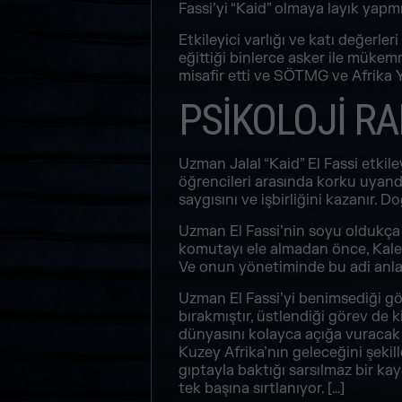
Fassi’yi “Kaid” olmaya layık yapmı
Etkileyici varlığı ve katı değerle
eğittiği binlerce asker ile mükem
misafir etti ve SÖTMG ve Afrika Ye
PSİKOLOJİ R
Uzman Jalal “Kaid” El Fassi etkile
öğrencileri arasında korku uyand
saygısını ve işbirliğini kazanır.
Uzman El Fassi’nin soyu oldukça e
komutayı ele almadan önce, Kale’n
Ve onun yönetiminde bu adi anlaşm
Uzman El Fassi’yi benimsediği gö
bırakmıştır, üstlendiği görev de ki
dünyasını kolayca açığa vuracak b
Kuzey Afrika’nın geleceğini şeki
gıptayla baktığı sarsılmaz bir 
tek başına sırtlanıyor. […]