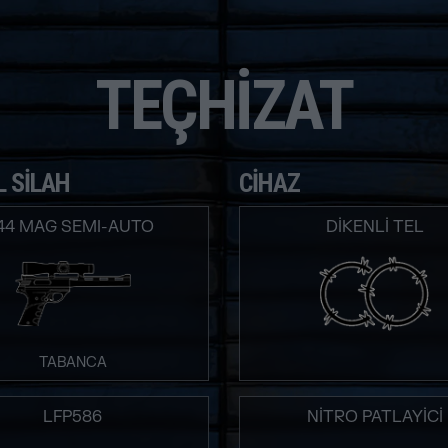
TEÇHIZAT
L SILAH
CIHAZ
.44 MAG SEMI-AUTO
DIKENLI TEL
TABANCA
LFP586
NITRO PATLAYICI