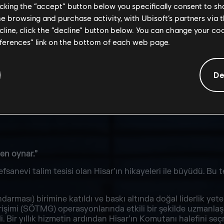
licking the “accept” button below you specifically consent to s
me browsing and purchase activity, with Ubisoft’s partners via t
ecline, click the “decline” button below. You can change your c
eferences” link on the bottom of each web page.
DOĞUM TARIHI
DOĞ
26 Haziran - (58
Ar
De
Yaşında)
en oynar.”
 efsanevi talim tesisi olan Hisar’ın hikayeleri ile büyüdü. Bu 
darması) birimine katıldı ve baskı altında doğal liderlik yet
işimi (SÖTMG) operasyonlarında etkili bir şekilde uzmanlaş
i. Bir yıllık hizmetin ardından Hisar’ın Komutanı halefini seçm