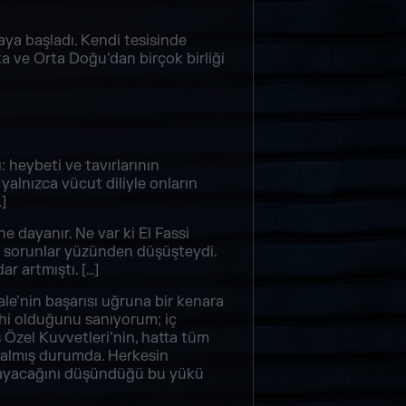
maya başladı. Kendi tesisinde
ka ve Orta Doğu’dan birçok birliği
: heybeti ve tavırlarının
alnızca vücut diliyle onların
]
e dayanır. Ne var ki El Fassi
kım sorunlar yüzünden düşüşteydi.
r artmıştı. […]
le’nin başarısı uğruna bir kenara
rcihi olduğunu sanıyorum; iç
 Özel Kuvvetleri’nin, hatta tüm
a almış durumda. Herkesin
amayacağını düşündüğü bu yükü