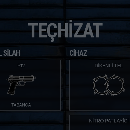
TEÇHIZAT
L SILAH
CIHAZ
P12
DIKENLI TEL
TABANCA
NITRO PATLAYICI