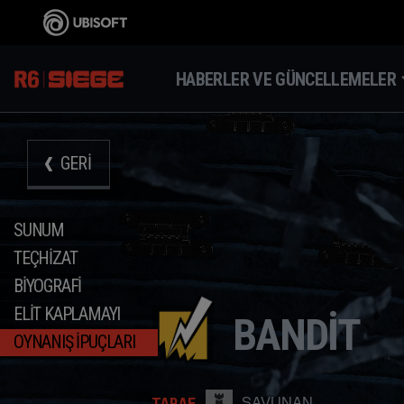
HABERLER VE GÜNCELLEMELER
GERI
SUNUM
TEÇHIZAT
BIYOGRAFI
ELIT KAPLAMAYI
BANDIT
OYNANIŞ İPUÇLARI
TARAF
SAVUNAN