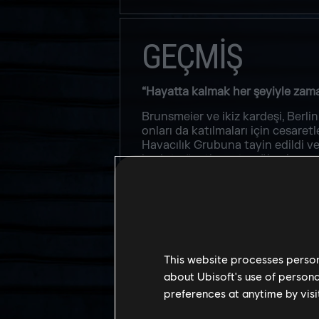
GEÇMİŞ
“Hayatta kalmak her şeyiyle zaman
Brunsmeier ve ikiz kardeşi, Berlin
onları da katılmaları için cesaret
Havacılık Grubuna tayin edildi v
hudut gözetleme tecrübesi onu giz
sızdı. Kilit örgüt üyelerinin yaka
görev sırasında Brunsmeier, gerill
ve kurulabilir kalkan prototiplerin
PSİKOLOJİ R
This website processes persona
Yıllarca tehlikeli motosiklet çet
about Ubisoft's use of persona
doğal bir şey olamazdı. Uzman Dom
preferences at anytime by visi
okuyunca çarpıldım. Hayatta kalab
duygusu beni şaşırttı. Gizli oper