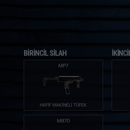
BIRINCIL SILAH
İKINCI
MP7
HAFİF MAKİNELİ TÜFEK
M870