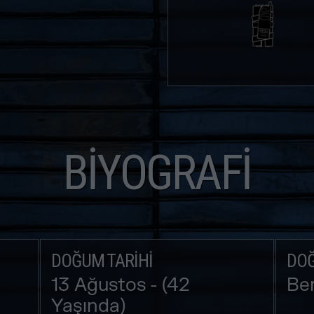
BIYOGRAFI
DOĞUM TARIHI
DOĞ
13 Ağustos - (42
Ber
Yaşında)