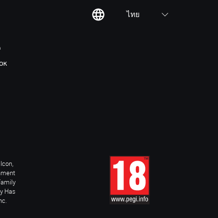
ไทย
ต
OK
Icon,
inment
Family
ay Has
nc.