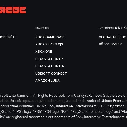
แพลตฟอร์ม
กฎข้อบังคับ R6 อีสปอร์
MONTRÉAL
XBOX GAME PASS
GLOBAL RULEBO
XBOX SERIES X|S
กติกามารยาท
XBOX ONE
PLAYSTATION®5
PLAYSTATION®4
UBISOFT CONNECT
AMAZON LUNA
soft Entertainment. All Rights Reserved. Tom Clancy’s, Rainbow Six, the Soldier 
nd the Ubisoft logo are registered or unregistered trademarks of Ubisoft Enterta
and/or other countries. ©2026 Sony Interactive Entertainment LLC. "PlayStation 
ayStation", "PS5 logo", "PS5", "PS4 logo", "PS4", "PlayStation Shapes Logo" and "Pl
ts" are registered trademarks or trademarks of Sony Interactive Entertainment I