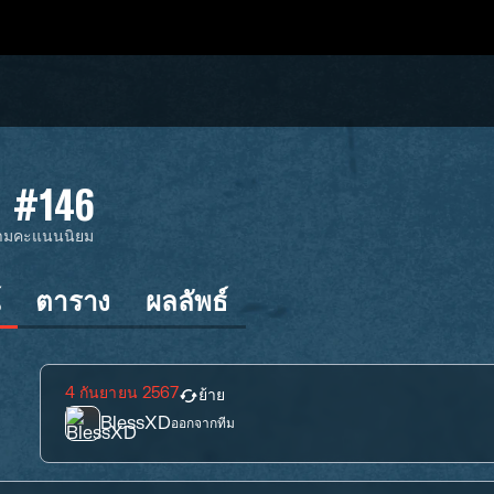
#146
ตาม
คะแนนนิยม
์
ตาราง
ผลลัพธ์
4 กันยายน 2567
ย้าย
BlessXD
ออกจากทีม