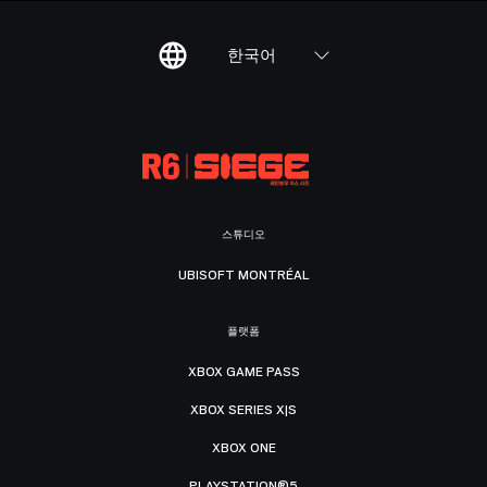
한국어
스튜디오
UBISOFT MONTRÉAL
플랫폼
XBOX GAME PASS
XBOX SERIES X|S
XBOX ONE
PLAYSTATION®5