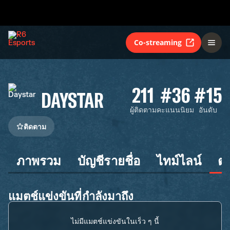
Co-streaming
211
#36
#15
DAYSTAR
ผู้ติดตาม
คะแนนนิยม
อันดับ
ติดตาม
ภาพรวม
บัญชีรายชื่อ
ไทม์ไลน์
ต
แมตช์แข่งขันที่กำลังมาถึง
ไม่มีแมตช์แข่งขันในเร็ว ๆ นี้