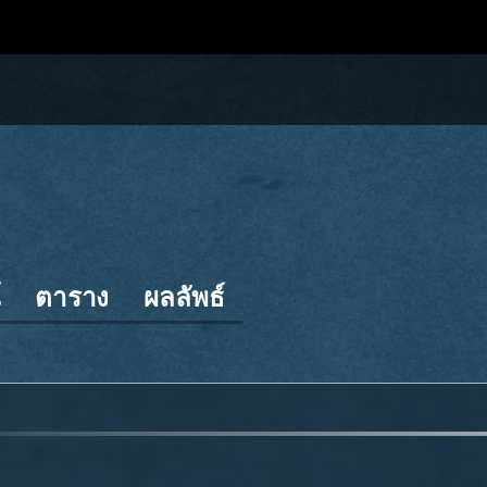
์
ตาราง
ผลลัพธ์