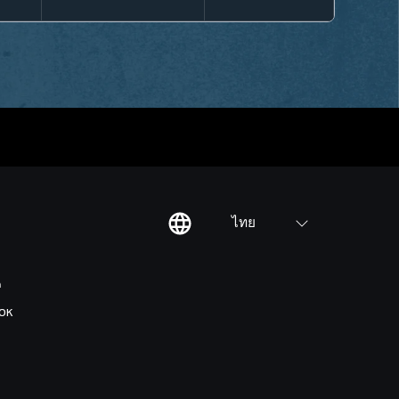
ไทย
ต
OK