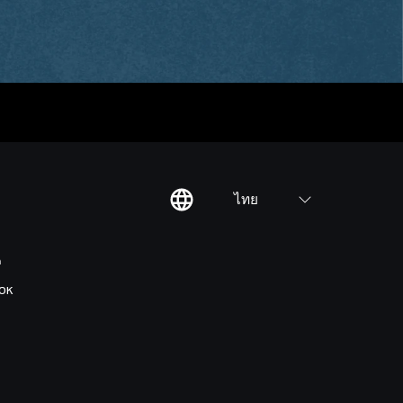
ไทย
ต
OK