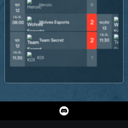
พุธ
Heroic
0
12
เม.ย.
2
Wolves Esports
พฤหัส
08:00
13
เม.ย.
2
พุธ
Team Secret
11:30
12
เม.ย.
KOI
1
11:30