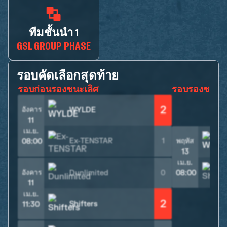
ทีมชั้นนำ 1
GSL GROUP PHASE
รอบคัดเลือกสุดท้าย
รอบก่อนรองชนะเลิศ
รอบรองชนะเล
2
อังคาร
WYLDE
11
เม.ย.
Ex-TENSTAR
1
พฤหัส
08:00
13
เม.ย.
S
อังคาร
Dunlimited
0
08:00
11
เม.ย.
2
Shifters
11:30