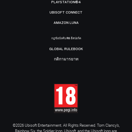
PLAYSTATION®4
UBISOFT CONNECT
AMAZON LUNA
กฎข้อบังคับ R6 อีสปอร์ต
GLOBAL RULEBOOK
กติกามารยาท
©2026 Ubisoft Entertainment. All Rights Reserved. Tom Clancy’s,
Rainbow Six, the Soldier Icon, Ubisoft, and the Ubisoft logo are