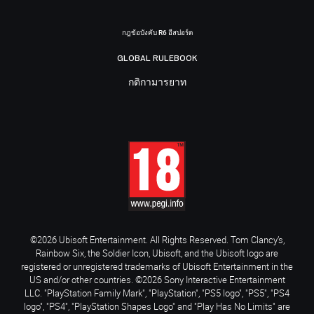
กฎข้อบังคับ R6 อีสปอร์ต
GLOBAL RULEBOOK
กติกามารยาท
©2026 Ubisoft Entertainment. All Rights Reserved. Tom Clancy’s,
Rainbow Six, the Soldier Icon, Ubisoft, and the Ubisoft logo are
registered or unregistered trademarks of Ubisoft Entertainment in the
US and/or other countries. ©2026 Sony Interactive Entertainment
LLC. "PlayStation Family Mark", "PlayStation", "PS5 logo", "PS5", "PS4
logo", "PS4", "PlayStation Shapes Logo" and "Play Has No Limits" are