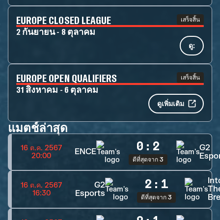
EUROPE CLOSED LEAGUE
เสร็จสิ้น
2 กันยายน - 8 ตุลาคม
ดู:
EUROPE OPEN QUALIFIERS
เสร็จสิ้น
31 สิงหาคม - 6 ตุลาคม
ดูเพิ่มเติม
แมตช์ล่าสุด
0
:
2
G2
16 ต.ค. 2567
ENCE
Espo
20:00
ดีที่สุดจาก 3
Int
2
:
1
G2
16 ต.ค. 2567
Th
Esports
16:30
Br
ดีที่สุดจาก 3