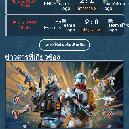
2
:
1
16 ต.ค. 2567
ENCE
Fnati
13:00
ดีที่สุดจาก 3
2
:
0
G2
15 ต.ค. 2567
Pr
Esports
19:30
ดีที่สุดจาก 3
แสดงให้ฉันเห็นเพิ่มเติม
ข่าวสารที่เกี่ยวข้อง