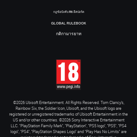
กฎข้อบังคับ R6 อีสปอร์ต
GLOBAL RULEBOOK
กติกามารยาท
©2026 Ubisoft Entertainment. All Rights Reserved. Tom Clancy’s,
Rainbow Six, the Soldier Icon, Ubisoft, and the Ubisoft logo are
registered or unregistered trademarks of Ubisoft Entertainment in the
US and/or other countries. ©2026 Sony Interactive Entertainment
LLC. "PlayStation Family Mark", "PlayStation", "PS5 logo", "PS5", "PS4
logo", "PS4", "PlayStation Shapes Logo" and "Play Has No Limits" are