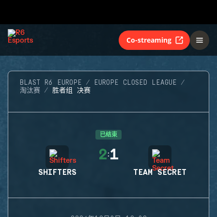
Co-streaming
BLAST R6 EUROPE
EUROPE CLOSED LEAGUE
淘汰赛
胜者组 决赛
已结束
2
1
:
SHIFTERS
TEAM SECRET