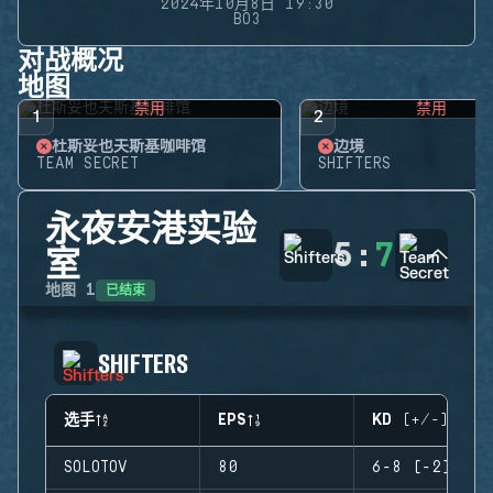
2024年10月8日 19:30
BO3
对战概况
地图
禁用
禁用
1
2
杜斯妥也夫斯基咖啡馆
边境
TEAM SECRET
SHIFTERS
永夜安港实验
5
:
7
室
已结束
地图
1
SHIFTERS
选手
EPS
KD (+/-)
SOLOTOV
80
6-8 (-2)