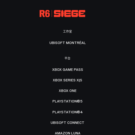
工作室
UBISOFT MONTRÉAL
平台
XBOX GAME PASS
XBOX SERIES X|S
XBOX ONE
PLAYSTATION®5
PLAYSTATION®4
UBISOFT CONNECT
AMAZON LUNA