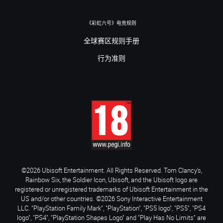
《彩虹六号》电竞规则
全球赛区规则手册
行为准则
©2026 Ubisoft Entertainment. All Rights Reserved. Tom Clancy’s,
Rainbow Six, the Soldier Icon, Ubisoft, and the Ubisoft logo are
registered or unregistered trademarks of Ubisoft Entertainment in the
US and/or other countries. ©2026 Sony Interactive Entertainment
LLC. "PlayStation Family Mark", "PlayStation", "PS5 logo", "PS5", "PS4
logo", "PS4", "PlayStation Shapes Logo" and "Play Has No Limits" are