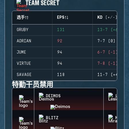
TEAM SECRET
选手
EPS
KD (+/-)
GRUBY
131
13-7 (+6)
ADRIAN
92
7-7 (0)
JUME
94
6-7 (-1)
VIRTUE
94
7-8 (-1)
SAVAGE
118
11-7 (+4)
特勤干员禁用
DEIMOS
LESIO
BLITZ
MIRA