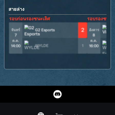
สายล่าง
รอบก่อนรองชนะเลิศ
รอบรองชนะเล
2
จันทร์
อังคาร
G2 Esports
V
7
8
ต.ค.
ต.ค.
WYLDE
1
14:00
16:00