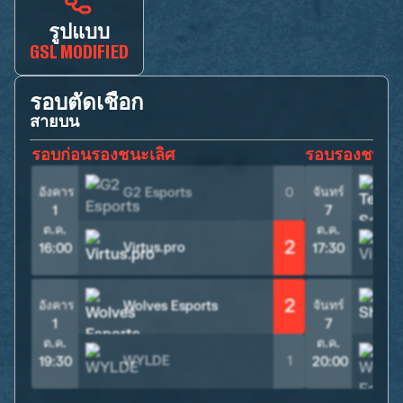
รูปแบบ
GSL MODIFIED
รอบตัดเชือก
สายบน
รอบก่อนรองชนะเลิศ
รอบรองชนะเล
อังคาร
จันทร์
G2 Esports
0
1
7
ต.ค.
ต.ค.
2
Virtus.pro
V
16:00
17:30
2
อังคาร
จันทร์
Wolves Esports
S
1
7
ต.ค.
ต.ค.
WYLDE
1
19:30
20:00