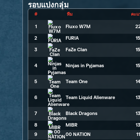
รอบแบ่งกลุ่ม
#
ทีม
คะแ
1
Fluxo W7M
2
2
FURIA
1
3
FaZe Clan
1
4
Ninjas in Pyjamas
1
5
Team One
1
6
Team Liquid Alienware
1
7
Black Dragons
1
8
MIBR
1
9
00 NATION
1