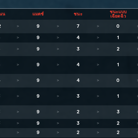
ชนะแบบ
นน
แมตช์
ชนะ
เฉียดฉิว
2
>
9
>
7
>
0
5
>
9
>
4
>
1
5
>
9
>
3
>
2
5
>
9
>
4
>
1
4
>
9
>
4
>
0
3
>
9
>
3
>
1
3
>
9
>
2
>
3
3
>
9
>
3
>
2
1
>
9
>
2
>
2