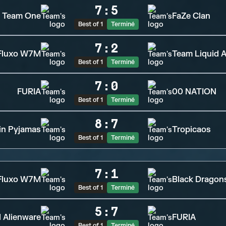
7
:
5
Team One
FaZe Clan
Best of 1
Terminé
7
:
2
Fluxo W7M
Team Liquid A
Best of 1
Terminé
7
:
0
FURIA
00 NATION
Best of 1
Terminé
8
:
7
 in Pyjamas
Tropicaos
Best of 1
Terminé
7
:
1
Fluxo W7M
Black Dragon
Best of 1
Terminé
5
:
7
 Alienware
FURIA
Best of 1
Terminé