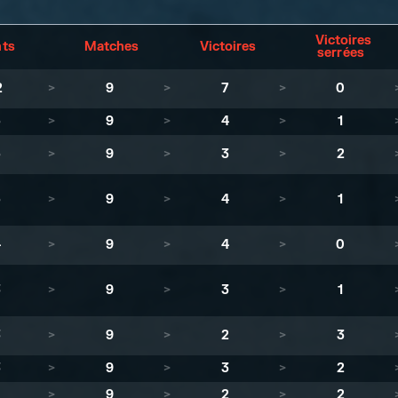
Victoires
nts
Matches
Victoires
serrées
2
>
9
>
7
>
0
5
>
9
>
4
>
1
5
>
9
>
3
>
2
5
>
9
>
4
>
1
4
>
9
>
4
>
0
3
>
9
>
3
>
1
3
>
9
>
2
>
3
3
>
9
>
3
>
2
1
>
9
>
2
>
2