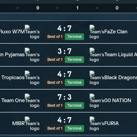
>
9
>
1
>
0
4
:
7
Fluxo W7M
FaZe Clan
Best of 1
Terminé
3
:
7
 in Pyjamas
Team Liquid A
Best of 1
Terminé
4
:
7
Tropicaos
Black Dragon
Best of 1
Terminé
7
:
3
Team One
00 NATION
Best of 1
Terminé
4
:
7
MIBR
FURIA
Best of 1
Terminé