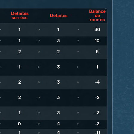
Balance
Défaites
Défaites
de
serrées
rounds
>
1
>
1
>
30
>
1
>
3
>
10
>
2
>
2
>
5
>
1
>
3
>
1
>
2
>
3
>
-4
>
2
>
3
>
-2
>
1
>
3
>
-3
>
0
>
4
>
-3
>
1
>
4
>
-11