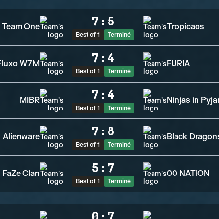
7
:
5
Team One
Tropicaos
Best of 1
Terminé
7
:
4
Fluxo W7M
FURIA
Best of 1
Terminé
7
:
4
MIBR
Ninjas in Pyj
Best of 1
Terminé
7
:
8
 Alienware
Black Dragon
Best of 1
Terminé
5
:
7
FaZe Clan
00 NATION
Best of 1
Terminé
0
:
7