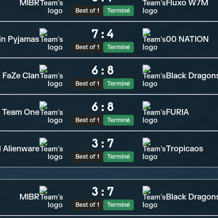
MIBR
Fluxo W7M
Best of 1
Terminé
7
:
4
 in Pyjamas
00 NATION
Best of 1
Terminé
6
:
8
FaZe Clan
Black Dragon
Best of 1
Terminé
6
:
8
Team One
FURIA
Best of 1
Terminé
3
:
7
 Alienware
Tropicaos
Best of 1
Terminé
3
:
7
MIBR
Black Dragon
Best of 1
Terminé