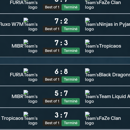
FURIA
FaZe Clan
Best of 1
Terminé
7
:
2
Fluxo W7M
Ninjas in Pyj
Best of 1
Terminé
7
:
3
MIBR
Tropicaos
Best of 1
Terminé
6
:
8
FURIA
Black Dragon
Best of 1
Terminé
5
:
7
MIBR
Team Liquid A
Best of 1
Terminé
3
:
7
Tropicaos
FaZe Clan
Best of 1
Terminé