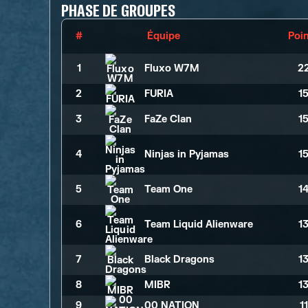
PHASE DE GROUPES
#
Équipe
Poi
1
Fluxo W7M
2
2
FURIA
1
3
FaZe Clan
1
4
Ninjas in Pyjamas
1
5
Team One
1
6
Team Liquid Alienware
1
7
Black Dragons
1
8
MIBR
1
9
00 NATION
1