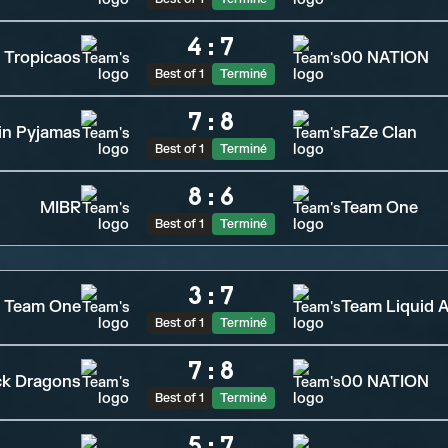
4
:
7
Tropicaos
00 NATION
Best of 1
Terminé
7
:
8
 in Pyjamas
FaZe Clan
Best of 1
Terminé
8
:
6
MIBR
Team One
Best of 1
Terminé
3
:
7
Team One
Team Liquid A
Best of 1
Terminé
7
:
8
ck Dragons
00 NATION
Best of 1
Terminé
5
:
7