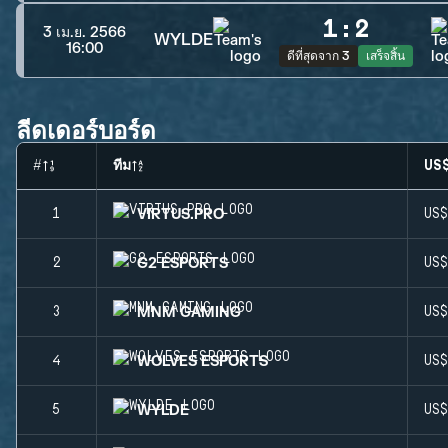
1
:
2
3 เม.ย. 2566
WYLDE
16:00
ดีที่สุดจาก 3
เสร็จสิ้น
ลีดเดอร์บอร์ด
#
ทีม
US
VIRTUS.PRO
1
US
G2 ESPORTS
2
US
MNM GAMING
3
US
WOLVES ESPORTS
4
US
WYLDE
5
US