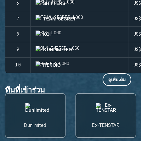
SHIFTERS
6
US
TEAM SECRET
7
US
KOI
8
US
DUNLIMITED
9
US
HEROIC
10
US
ดูเพิ่มเติม
ทีมที่เข้าร่วม
Dunlimited
Ex-TENSTAR