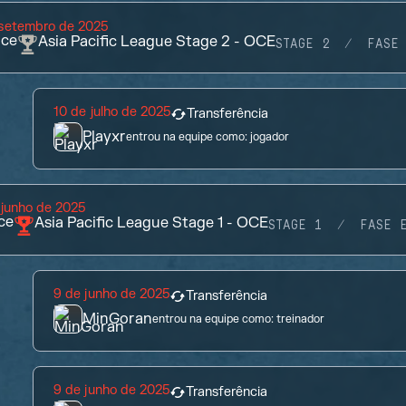
 setembro de 2025
ace
Asia Pacific League Stage 2 - OCE
STAGE 2
FASE 
10 de julho de 2025
Transferência
Playxr
entrou na equipe como:
jogador
 junho de 2025
ce
Asia Pacific League Stage 1 - OCE
STAGE 1
FASE 
9 de junho de 2025
Transferência
MinGoran
entrou na equipe como:
treinador
9 de junho de 2025
Transferência