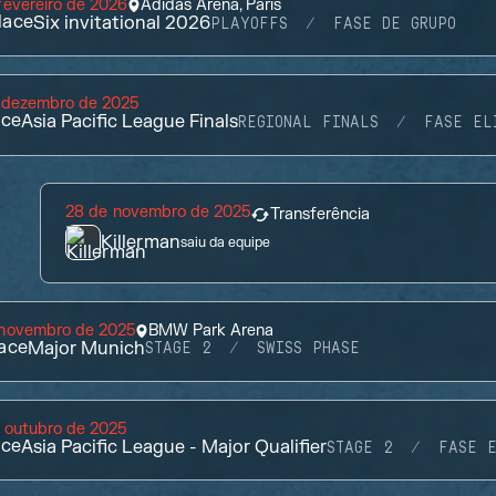
fevereiro de 2026
Adidas Arena, Paris
lace
Six invitational 2026
PLAYOFFS
FASE DE GRUPO
e dezembro de 2025
ace
Asia Pacific League Finals
REGIONAL FINALS
FASE EL
28 de novembro de 2025
Transferência
Killerman
saiu da equipe
 novembro de 2025
BMW Park Arena
ace
Major Munich
STAGE 2
SWISS PHASE
 outubro de 2025
ace
Asia Pacific League - Major Qualifier
STAGE 2
FASE E