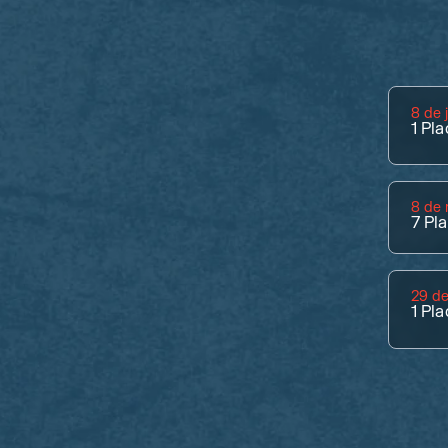
8 de 
1
Pla
8 de 
7
Pla
29 d
1
Pla