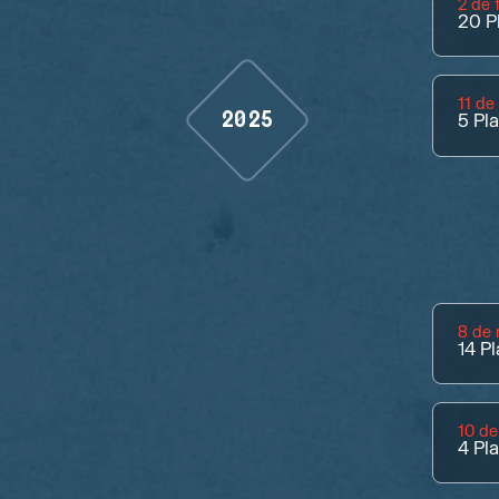
2 de 
20
P
11 d
2025
5
Pl
8 de
14
Pl
10 de
4
Pl