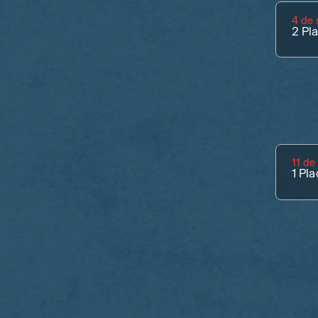
4 de
2
Pl
11 de
1
Pla