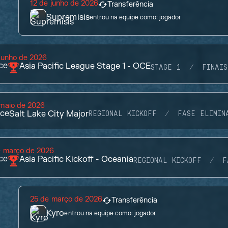
12 de junho de 2026
Transferência
Supremisis
entrou na equipe como:
jogador
junho de 2026
ce
Asia Pacific League Stage 1 - OCE
STAGE 1
FINAIS
maio de 2026
ce
Salt Lake City Major
REGIONAL KICKOFF
FASE ELIMIN
e março de 2026
ce
Asia Pacific Kickoff - Oceania
REGIONAL KICKOFF
F
25 de março de 2026
Transferência
Kyro
entrou na equipe como:
jogador