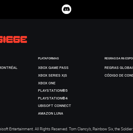
PLATAFORMAS
REGRAS DA R6 ESP
MONTRÉAL
XBOX GAME PASS
REGRAS GLOBA
XBOX SERIES X|S
CÓDIGO DE CON
XBOX ONE
PLAYSTATION®5
PLAYSTATION®4
UBISOFT CONNECT
AMAZON LUNA
soft Entertainment. All Rights Reserved. Tom Clancy’s, Rainbow Six, the Soldier 