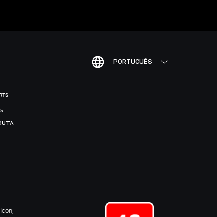
PORTUGUÊS
ORTS
IS
DUTA
Icon,