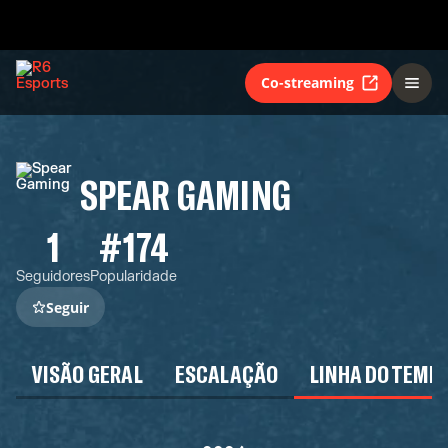
Co-streaming
SPEAR GAMING
1
#174
Seguidores
Popularidade
Seguir
VISÃO GERAL
ESCALAÇÃO
LINHA DO TEMP