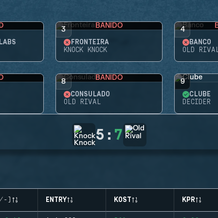
O
BANIDO
3
4
LABS
FRONTEIRA
BANCO
KNOCK KNOCK
OLD RIVA
O
BANIDO
8
9
CONSULADO
CLUBE
OLD RIVAL
DECIDER
5
:
7
/-)
ENTRY
KOST
KPR