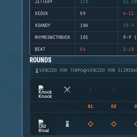
JITTERY
110
11-10
XEDUX
59
4-11 
XSANDY
106
10-9 
RHYMESWITHBUCK
101
9-9 (
BEAT
54
3-10 
ROUNDS
VENCIDO POR TEMPO
VENCIDO POR ELIMINA
01
02
0