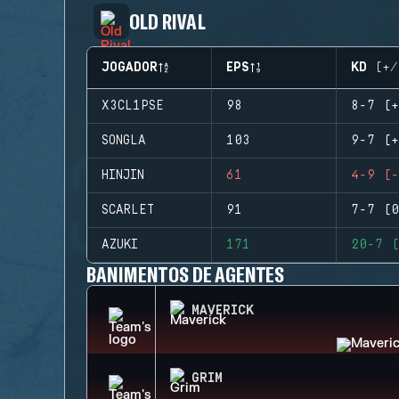
OLD RIVAL
JOGADOR
EPS
KD (+/
X3CL1PSE
98
8-7 (+
SONGLA
103
9-7 (+
HINJIN
61
4-9 (-
SCARLET
91
7-7 (0
AZUKI
171
20-7 (
BANIMENTOS DE AGENTES
MAVERICK
GRIM