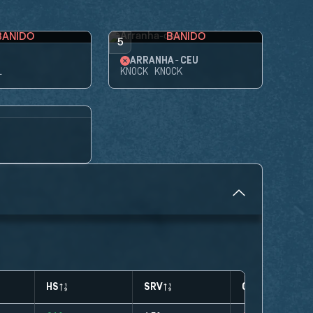
BANIDO
BANIDO
5
ARRANHA-CÉU
L
KNOCK KNOCK
HS
SRV
CLUTCHES