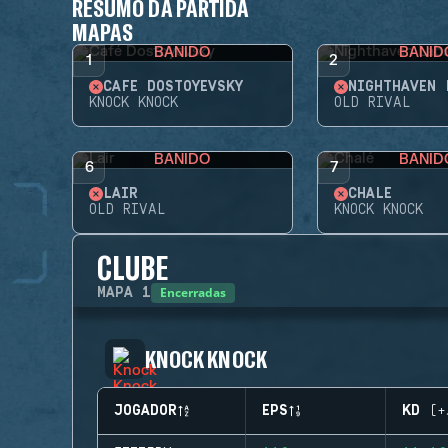
RESUMO DA PARTIDA
MAPAS
BANIDO
BANID
1
2
CAFÉ DOSTOYEVSKY
NIGHTHAVEN 
KNOCK KNOCK
OLD RIVAL
BANIDO
BANID
6
7
LAIR
CHALÉ
OLD RIVAL
KNOCK KNOCK
CLUBE
Encerradas
MAPA
1
KNOCK KNOCK
JOGADOR
EPS
KD (+