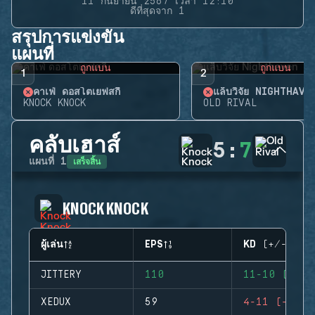
11 กันยายน 2567 เวลา 12:10
ดีที่สุดจาก 1
สรุปการแข่งขัน
แผนที่
ถูกแบน
ถูกแบน
1
2
คาเฟ่ ดอสโตเยฟสกี้
แล็บวิจัย NIGHTHAVE
KNOCK KNOCK
OLD RIVAL
คลับเฮาส์
5
:
7
เสร็จสิ้น
แผนที่
1
KNOCK KNOCK
ผู้เล่น
EPS
KD (+/-)
JITTERY
110
11-10 (+1)
XEDUX
59
4-11 (-7)