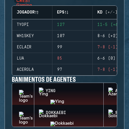
JOGADOR
EPS
KD (+/-)
TYOPI
127
11-5 (+6)
WH1SKEY
107
8-6 (+2)
ECLAIR
99
7-8 (-1)
LUA
85
6-6 (0)
ACEROLA
97
7-8 (-1)
BANIMENTOS DE AGENTES
YING
AZAMI
DOKKAEBI
SOLIS