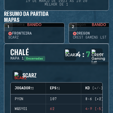
19 DE MARÇO DE 2023 ÀS 10:20
MELHOR DE 1
RESUMO DA PARTIDA
MAPAS
BANIDO
BANIDO
1
2
FRONTEIRA
OREGON
SCARZ
CREST GAMING LST
CHALÉ
4
:
7
Encerradas
MAPA
1
SCARZ
JOGADOR
EPS
KD (+/-)
PYON
107
8-6 (+2)
WQSYO1
62
4-9 (-5)