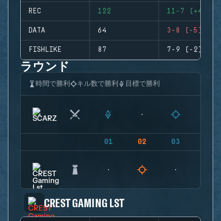
REC
122
11-7 (+4)
DATA
64
3-8 (-5)
FISHLIKE
87
7-9 (-2)
ラウンド
時間で勝利
キル数で勝利
目標で勝利
01
02
03
04
CREST GAMING LST