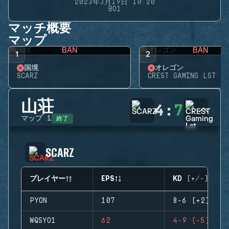
2023年3月19日 10:20
BO1
マッチ概要
マップ
BAN
BAN
1
2
国境
オレゴン
SCARZ
CREST GAMING LST
山荘
4
:
7
終了
マップ
1
SCARZ
プレイヤー
EPS
KD (+/-)
PYON
107
8-6 (+2)
WQSYO1
62
4-9 (-5)