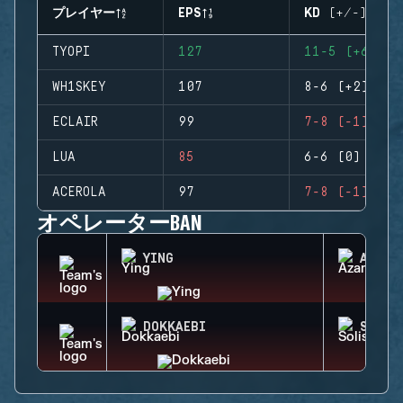
プレイヤー
EPS
KD (+/-)
TYOPI
127
11-5 (+6)
WH1SKEY
107
8-6 (+2)
ECLAIR
99
7-8 (-1)
LUA
85
6-6 (0)
ACEROLA
97
7-8 (-1)
オペレーターBAN
YING
AZAMI
DOKKAEBI
SOLIS