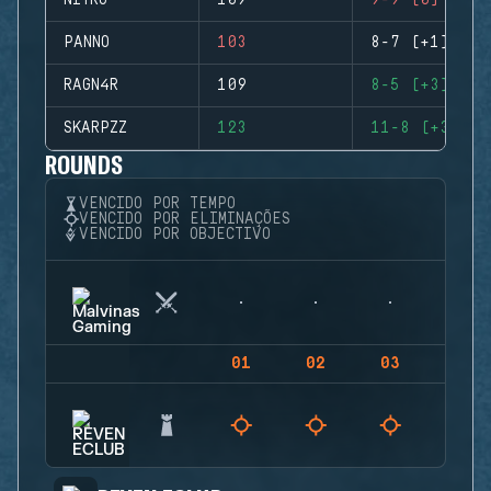
NITRO
109
9-9 (0)
PANNO
103
8-7 (+1)
RAGN4R
109
8-5 (+3)
SKARPZZ
123
11-8 (+3)
ROUNDS
VENCIDO POR TEMPO
VENCIDO POR ELIMINAÇÕES
VENCIDO POR OBJECTIVO
01
02
03
04