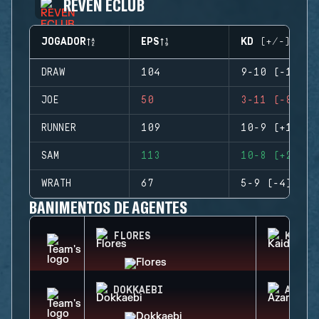
REVEN ECLUB
JOGADOR
EPS
KD (+/-)
DRAW
104
9-10 (-1)
JOE
50
3-11 (-8)
RUNNER
109
10-9 (+1)
SAM
113
10-8 (+2)
WRATH
67
5-9 (-4)
BANIMENTOS DE AGENTES
FLORES
KAID
DOKKAEBI
AZAMI