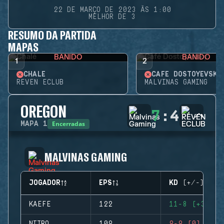
22 DE MARÇO DE 2023 ÀS 1:00
MELHOR DE 3
RESUMO DA PARTIDA
MAPAS
BANIDO
BANIDO
1
2
CHALÉ
CAFÉ DOSTOYEVSKY
REVEN ECLUB
MALVINAS GAMING
OREGON
7
:
4
Encerradas
MAPA
1
MALVINAS GAMING
JOGADOR
EPS
KD (+/-)
KAEFE
122
11-8 (+3)