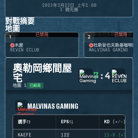
2023年3月22日 上午1:00
3 戰先勝
對戰摘要
地圖
已禁用
已禁用
1
2
木屋
杜斯妥也夫斯基咖啡館
REVEN ECLUB
MALVINAS GAMING
奧勒岡鄉間屋
7
:
4
宅
已結束
地圖
1
MALVINAS GAMING
選手
EPS
KD (+/-)
KAEFE
122
11-8 (+3)