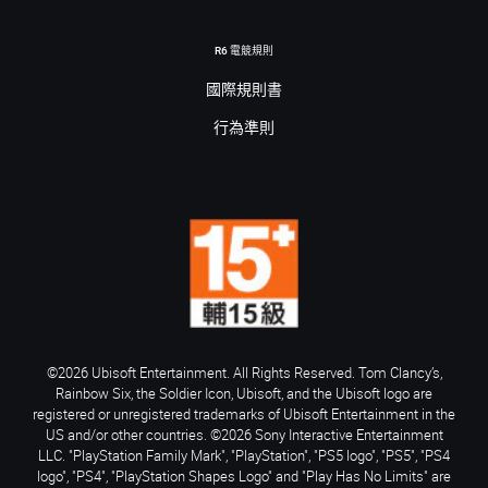
R6 電競規則
國際規則書
行為準則
©2026 Ubisoft Entertainment. All Rights Reserved. Tom Clancy’s,
Rainbow Six, the Soldier Icon, Ubisoft, and the Ubisoft logo are
registered or unregistered trademarks of Ubisoft Entertainment in the
US and/or other countries. ©2026 Sony Interactive Entertainment
LLC. "PlayStation Family Mark", "PlayStation", "PS5 logo", "PS5", "PS4
logo", "PS4", "PlayStation Shapes Logo" and "Play Has No Limits" are