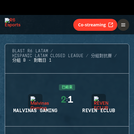
Co-streaming
BLAST R6 LATAM
HISPANIC LATAM CLOSED LEAGUE
分組對抗賽
分組 B - 對戰日 1
已結束
2
1
:
MALVINAS GAMING
REVEN ECLUB