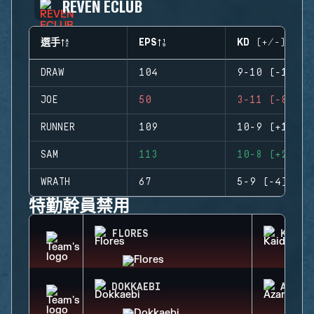
REVEN ECLUB
選手
EPS
KD (+/-)
DRAW
104
9-10 (-1)
JOE
50
3-11 (-8)
RUNNER
109
10-9 (+1)
SAM
113
10-8 (+2)
WRATH
67
5-9 (-4)
特勤幹員禁用
FLORES
KAID
DOKKAEBI
AZAMI