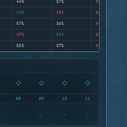
44%
27%
0
62%
18%
0
57%
36%
0
29%
55%
0
55%
27%
0
08
09
10
11