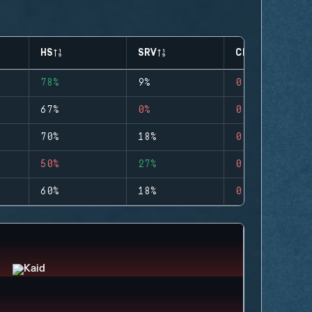
HS
SRV
CLUTCHES
78%
9%
0
67%
0%
0
70%
18%
0
50%
27%
0
60%
18%
0