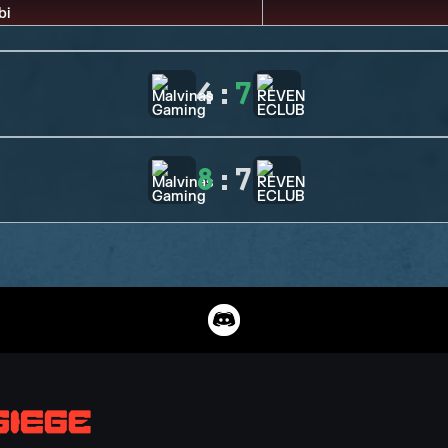
4
:
7
8
:
7