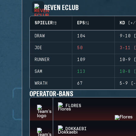
REVEN ECLUB
SPIELER
EPS
KD (+/
DRAW
104
9-10 (
JOE
50
3-11 (
RUNNER
109
10-9 (
SAM
113
10-8 (
WRATH
67
5-9 (-
OPERATOR-BANS
FLORES
DOKKAEBI