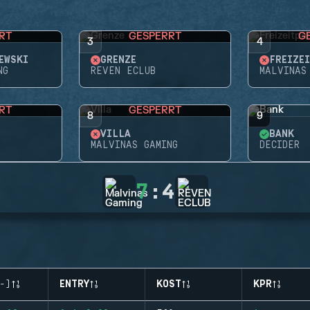
RT
GESPERRT
G
3
4
EWSKI
GRENZE
FREIZE
NG
REVEN ECLUB
MALVINAS
RT
GESPERRT
8
9
VILLA
BANK
MALVINAS GAMING
DECIDER
7
:
4
-)
ENTRY
KOST
KPR