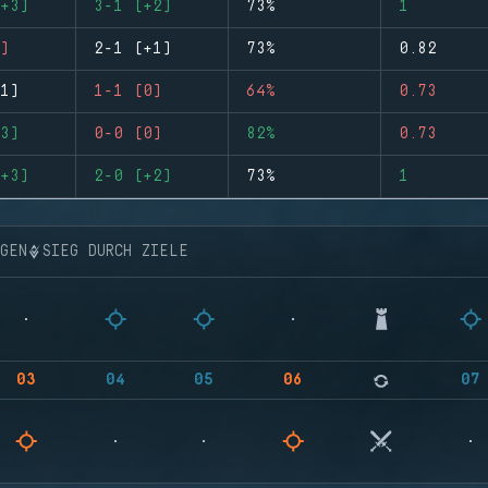
+3)
3-1 (+2)
73%
1
)
2-1 (+1)
73%
0.82
1)
1-1 (0)
64%
0.73
3)
0-0 (0)
82%
0.73
+3)
2-0 (+2)
73%
1
NGEN
SIEG DURCH ZIELE
03
04
05
06
07