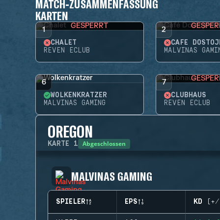
MATCH-ZUSAMMENFASSUNG
KARTEN
GESPERRT
GESPER
1
2
CHALET
CAFÉ DOSTOJ
REVEN ECLUB
MALVINAS GAMI
GESPER
6
7
WOLKENKRATZER
CLUBHAUS
MALVINAS GAMING
REVEN ECLUB
OREGON
Abgeschlossen
KARTE
1
MALVINAS GAMING
SPIELER
EPS
KD (+/