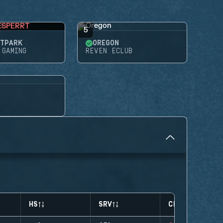
ESPERRT
5
ITPARK
OREGON
 GAMING
REVEN ECLUB
HS
SRV
CLUTCHES