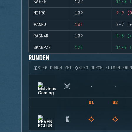
KAEFE
122
11-8 (
NITRO
109
9-9 (0
PANNO
103
8-7 (+
RAGN4R
109
8-5 (+
SKARPZZ
123
11-8 (
RUNDEN
SIEG DURCH ZEIT
SIEG DURCH ELIMINIERU
01
02