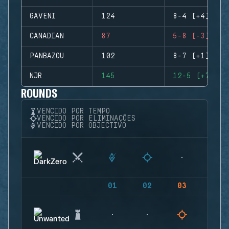
GAVENI
124
8-4 (+4)
CANADIAN
87
5-8 (-3)
PANBAZOU
102
8-7 (+1)
NJR
145
12-5 (+7)
ROUNDS
VENCIDO POR TEMPO
VENCIDO POR ELIMINAÇÕES
VENCIDO POR OBJECTIVO
01
02
03
04