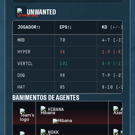
UNWANTED
JOGADOR
EPS
KD (+/-)
MRB
70
4-7 (-3)
HYPER
38
1-9 (-8)
VERTCL
101
8-9 (-1)
DOQ
98
7-9 (-2)
HAT
85
8-10 (-2)
BANIMENTOS DE AGENTES
HIBANA
AZAMI
NOKK
MIRA