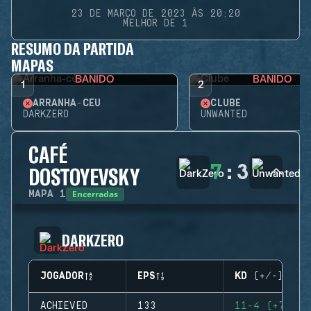
23 DE MARÇO DE 2023 ÀS 20:20
MELHOR DE 1
RESUMO DA PARTIDA
MAPAS
BANIDO
BANIDO
1
2
ARRANHA-CÉU
CLUBE
DARKZERO
UNWANTED
CAFÉ
7
:
3
DOSTOYEVSKY
Encerradas
MAPA
1
DARKZERO
JOGADOR
EPS
KD (+/-)
ACHIEVED
133
11-4 (+7)