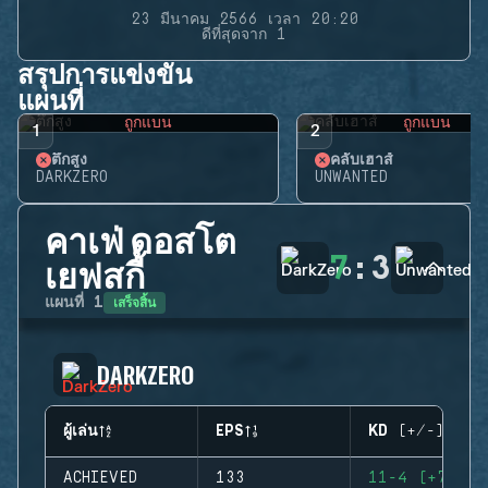
23 มีนาคม 2566 เวลา 20:20
ดีที่สุดจาก 1
สรุปการแข่งขัน
แผนที่
ถูกแบน
ถูกแบน
1
2
ตึกสูง
คลับเฮาส์
DARKZERO
UNWANTED
คาเฟ่ ดอสโต
7
:
3
เยฟสกี้
เสร็จสิ้น
แผนที่
1
DARKZERO
ผู้เล่น
EPS
KD (+/-)
ACHIEVED
133
11-4 (+7)