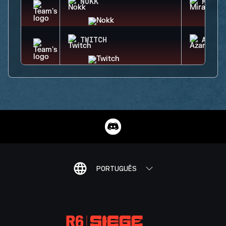
NOKK
MIRA
TWITCH
AZAMI
PORTUGUÊS