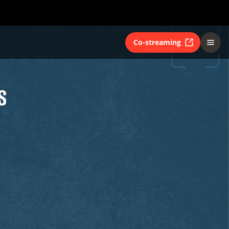
Co-streaming
S