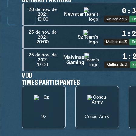
0
:
26 de nov. de
Newstar
2021
19:00
Melhor de 5
En
1
:
25 de nov. de
9z
2021
20:00
Melhor de 3
En
1
:
25 de nov. de
Malvinas
2021
Gaming
17:00
Melhor de 3
E
VOD
TIMES PARTICIPANTES
9z
Coscu Army