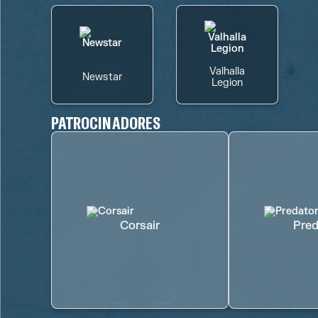
Valhalla
Newstar
Legion
PATROCINADORES
Corsair
Pred