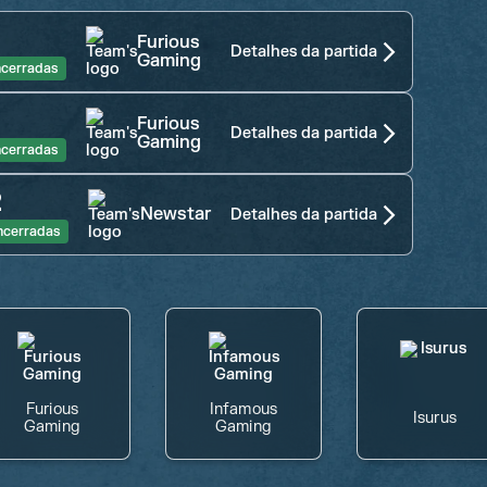
3
Furious
Detalhes da partida
Gaming
cerradas
2
Furious
Detalhes da partida
Gaming
cerradas
2
Newstar
Detalhes da partida
ncerradas
Furious
Infamous
Isurus
Gaming
Gaming