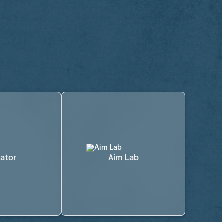
ator
Aim Lab