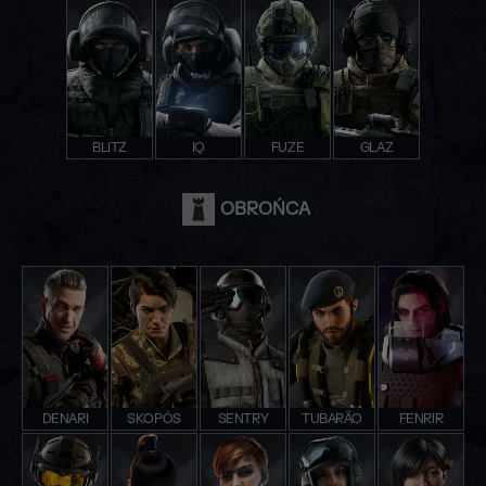
BLITZ
IQ
FUZE
GLAZ
OBROŃCA
DENARI
SKOPÓS
SENTRY
TUBARÃO
FENRIR