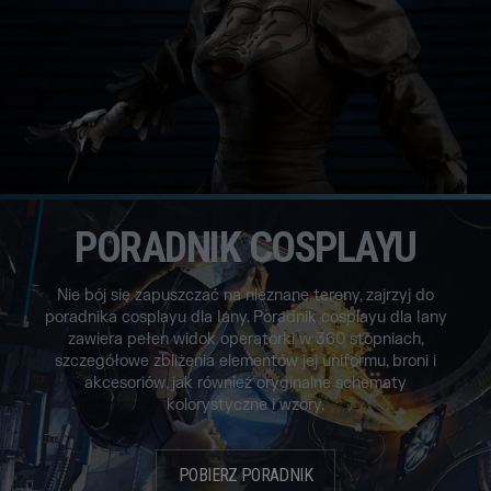
PORADNIK COSPLAYU
Nie bój się zapuszczać na nieznane tereny, zajrzyj do
poradnika cosplayu dla Iany. Poradnik cosplayu dla Iany
zawiera pełen widok operatorki w 360 stopniach,
szczegółowe zbliżenia elementów jej uniformu, broni i
akcesoriów, jak również oryginalne schematy
kolorystyczne i wzory.
POBIERZ PORADNIK