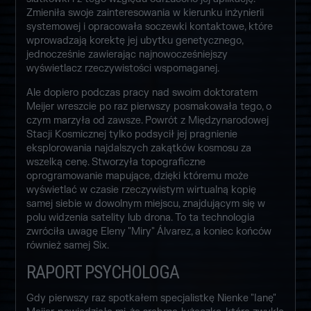
Zmieniła swoje zainteresowania w kierunku inżynierii
systemowej i opracowała soczewki kontaktowe, które
wprowadzają korektę jej ubytku genetycznego,
jednocześnie zawierając najnowocześniejszy
wyświetlacz rzeczywistości wspomaganej.
Ale dopiero podczas pracy nad swoim doktoratem
Meijer wreszcie po raz pierwszy posmakowała tego, o
czym marzyła od zawsze. Powrót z Międzynarodowej
Stacji Kosmicznej tylko podsycił jej pragnienie
eksplorowania najdalszych zakątków kosmosu za
wszelką cenę. Stworzyła topograficzne
oprogramowanie mapujące, dzięki któremu może
wyświetlać w czasie rzeczywistym wirtualną kopię
samej siebie w dowolnym miejscu, znajdującym się w
polu widzenia satelity lub drona. To ta technologia
zwróciła uwagę Eleny "Miry" Álvarez, a koniec końców
również samej Six.
RAPORT PSYCHOLOGA
Gdy pierwszy raz spotkałem specjalistkę Nienke "Ianę"