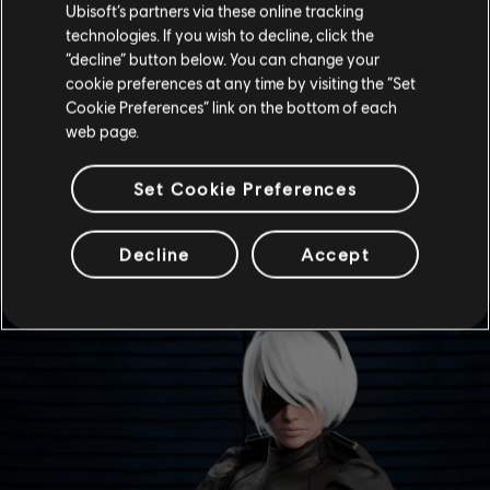
cenny nabytek dla Rainbow. Trzeba jednak pamiętać, że
Ubisoft’s partners via these online tracking
podobnie jak w wypadku specjalistek Elizy "Ash" Cohen
technologies. If you wish to decline, click the
oraz Eleny "Miry" Álvarez, kluczowe będzie zbudowanie
“decline” button below. You can change your
synergii z resztą zespołu, w przeciwnym razie
cookie preferences at any time by visiting the “Set
operatorka będzie starała się rozwiązywać wszystkie
Cookie Preferences” link on the bottom of each
problemy osobiście.
web page.
-- Dr Harishva "Harry" Pandey, dyrektor Rainbow
Set Cookie Preferences
ELITARNĄ SKÓRKĘ
Decline
Accept