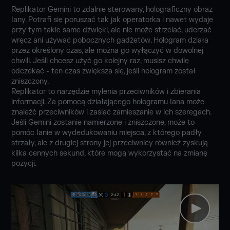
Replikator Gemini to zdalnie sterowany, holograficzny obraz
Iany. Potrafi się poruszać tak jak operatorka i nawet wydaje
przy tym takie same dźwięki, ale nie może strzelać, uderzać
wręcz ani używać pobocznych gadżetów. Hologram działa
przez określony czas, ale można go wyłączyć w dowolnej
chwili. Jeśli chcesz użyć go kolejny raz, musisz chwilę
odczekać - ten czas zwiększa się, jeśli hologram został
zniszczony.
Replikator to narzędzie mylenia przeciwników i zbierania
informacji. Za pomocą działającego hologramu Iana może
znaleźć przeciwników i zasiać zamieszanie w ich szeregach.
Jeśli Gemini zostanie namierzone i zniszczone, może to
pomóc Ianie w wydedukowaniu miejsca, z którego padły
strzały, ale z drugiej strony jej przeciwnicy również zyskują
kilka cennych sekund, które mogą wykorzystać na zmianę
pozycji.