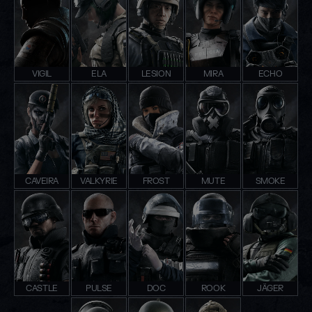
VIGIL
ELA
LESION
MIRA
ECHO
CAVEIRA
VALKYRIE
FROST
MUTE
SMOKE
CASTLE
PULSE
DOC
ROOK
JÄGER