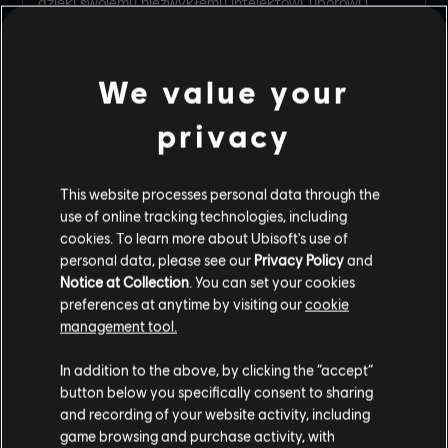
dzięki swojemu niezwykłemu intelektowi, uporowi i
odwadze. Ale głęboko w kokonie jej otwartej na
współpracę, towarzyskiej skorupy kryje się delikatny
rdzeń, który stara się zachować w ukryciu. Dorastanie w
We value your
skórze albinoski nie jest łatwe, niezależnie od poziomu
tolerancji społeczeństwa. Poznała ludzką niechęć i
dziecięce przezwiska, ale te trudne chwile zbudowały w
privacy
niej determinację i pewność siebie. Gdy jest sama,
zachowuje się jak wzburzona rzeka: za wszelką cenę
stara się przezwyciężyć każdą przeszkodę na swojej
This website processes personal data through the
drodze, nie zważając na koszty. […]
use of online tracking technologies, including
cookies. To learn more about Ubisoft's use of
Chętnie dzieli się swoimi doświadczeniami i wiedzą, nie
personal data, please see our
Privacy Policy
and
ma również problemu z rozwijaniem się w zupełnie innym
zespole niż jej naturalne środowisko. Niesamowita jest jej
Notice at Collection
. You can set your cookies
zdolność analizowania tysięcy scenariuszy i budowania
preferences at anytime by visiting our
cookie
osobnych aspektów samej siebie, dzięki czemu potrafi
management tool.
zajmować się wszystkimi jednocześnie. Zwykle ludzie
zajmujący się wieloma zadaniami naraz osiągają
In addition to the above, by clicking the “accept”
umiarkowane wyniki we wszystkich dziedzinach, ale
button below you specifically consent to sharing
tutaj Meijer również stanowi wyjątek. […]
and recording of your website activity, including
Jestem całkowicie pewien, że Meijer będzie stanowić
game browsing and purchase activity, with