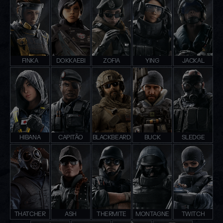
FINKA
DOKKAEBI
ZOFIA
YING
JACKAL
HIBANA
CAPITÃO
BLACKBEARD
BUCK
SLEDGE
THATCHER
ASH
THERMITE
MONTAGNE
TWITCH