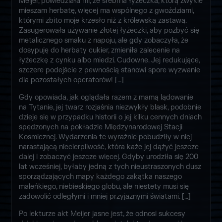
Meijer, powiedziała mi, że srebrna łyżeczka, którą zwykle
mieszam herbatę, więcej ma wspólnego z gwoździami,
którymi zbito moje krzesło niż z królewską zastawą.
Zasugerowała używanie złotej łyżeczki, aby pozbyć się
metalicznego smaku z napoju, ale gdy zobaczyła, że
dosypuję do herbaty cukier, zmieniła zalecenie na
łyżeczkę z cynku albo miedzi. Cudowne. Jej redukujące,
szczere podejście z pewnością stanowi spore wyzwanie
dla pozostałych operatorów! […]
Gdy opowiada, jak oglądała razem z mamą lądowanie
na Tytanie, jej twarz rozjaśnia niezwykły blask, podobnie
dzieje się w przypadku historii o jej kilku cennych dniach
spędzonych na pokładzie Międzynarodowej Stacji
Kosmicznej. Wydarzenia te wyraźnie pobudziły w niej
narastającą niecierpliwość, która każe jej dążyć jeszcze
dalej i zobaczyć jeszcze więcej. Gdyby urodziła się 200
lat wcześniej, byłaby jedną z tych nieustraszonych dusz
sporządzających mapy każdego zakątka naszego
maleńkiego, niebieskiego globu, ale niestety musi się
zadowolić odległymi i mniej przyjaznymi światami. […]
Po lekturze akt Meijer jasne jest, że odnosi sukcesy