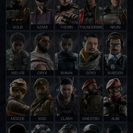
SOLIS
AZAMI
THORN
THUNDERBIRD
ARUNI
MELUSI
ORYX
WAMAI
GOYO
WARDEN
MOZZIE
KAID
CLASH
MAESTRO
ALIBI