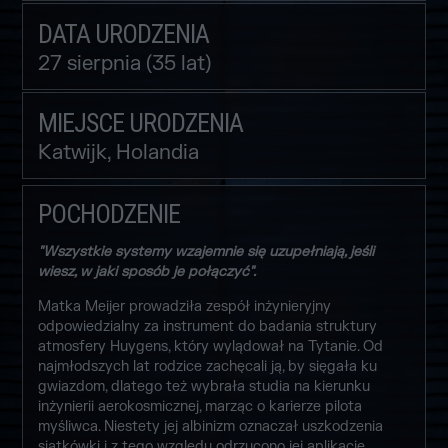
DATA URODZENIA
27 sierpnia (35 lat)
MIEJSCE URODZENIA
Katwijk, Holandia
POCHODZENIE
"Wszystkie systemy wzajemnie się uzupełniają, jeśli
wiesz, w jaki sposób je połączyć".
Matka Meijer prowadziła zespół inżynieryjny
odpowiedzialny za instrument do badania struktury
atmosfery Huygens, który wylądował na Tytanie. Od
najmłodszych lat rodzice zachęcali ją, by sięgała ku
gwiazdom, dlatego też wybrała studia na kierunku
inżynierii aerokosmicznej, marząc o karierze pilota
myśliwca. Niestety jej albinizm oznaczał uszkodzenia
siatkówki i z tego względu odrzucono jej aplikację.