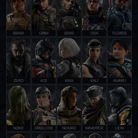
BRAVA
GRIM
SENS
OSA
FLORES
ZERO
ACE
IANA
KALI
AMARU
NØKK
GRIDLOCK
NOMAD
MAVERICK
LION