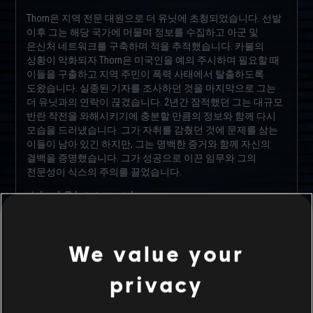
Thorn은 지역 전문 대원으로 더 유닛에 초청되었습니다. 선발
이후 그는 해당 국가에 머물며 정보를 수집하고 아군 및
은신처 네트워크를 구축하며 적을 추적했습니다. 카불의
상황이 악화되자 Thorn은 미국인을 예의 주시하며 필요할 때
이들을 구출하고 지역 주민이 폭력 사태에서 탈출하도록
도왔습니다. 실종된 기자를 조사하던 것을 마지막으로 그는
더 유닛과의 연락이 끊겼습니다. 2년간 잠적했던 그는 대규모
반란 작전을 와해시키기에 충분할 만큼의 정보와 함께 다시
모습을 드러냈습니다. 그가 자취를 감췄던 것에 문제를 삼는
이들이 남아 있긴 하지만, 그는 명백한 증거와 함께 자신의
결백을 증명했습니다. 그가 성공으로 이끈 임무와 그의
전문성이 식스의 주의를 끌었습니다.
심리학 보고서
난 잠적하기 전의 전문 대원 Erik “Maverick” Thorn을 잘 알고
있었다. 그는 정보 수집가 사이에서 “완벽하게 현지화한” 유령
We value your
같은 전설적인 인물이었다. 믿을 수 없을 정도로 뛰어난
지능과 타인의 생각을 읽을 수 있는 놀라운 집중력 덕에 그는
privacy
보통 마주치기 어렵지만, 그에게 카불이나 부즈카시에 관해
물어보면 자신의 흥분을 거의 감추지 못한다. […]