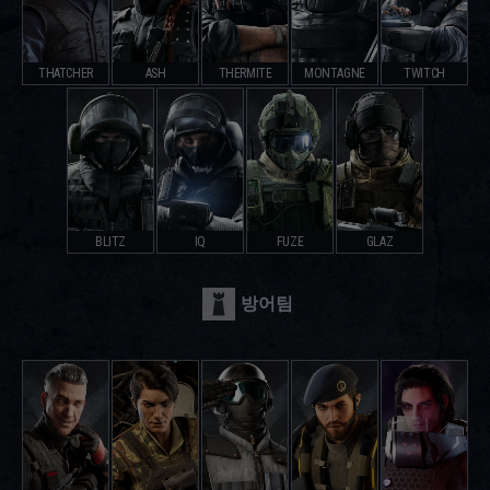
THATCHER
ASH
THERMITE
MONTAGNE
TWITCH
BLITZ
IQ
FUZE
GLAZ
방어팀