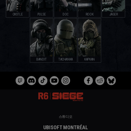
CASTLE
PULSE
DOC
ROOK
JÄGER
BANDIT
TACHANKA
KAPKAN
스튜디오
UBISOFT MONTRÉAL