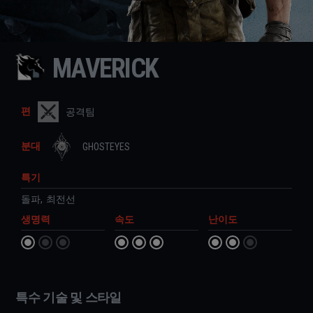
MAVERICK
편
공격팀
분대
GHOSTEYES
특기
돌파
,
최전선
생명력
속도
난이도
특수 기술 및 스타일