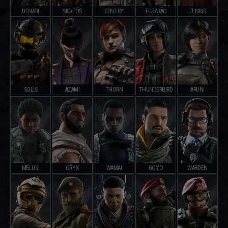
DENARI
SKOPÓS
SENTRY
TUBARÃO
FENRIR
SOLIS
AZAMI
THORN
THUNDERBIRD
ARUNI
MELUSI
ORYX
WAMAI
GOYO
WARDEN