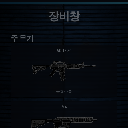
장비창
주 무기
AR-15.50
돌격소총
M4