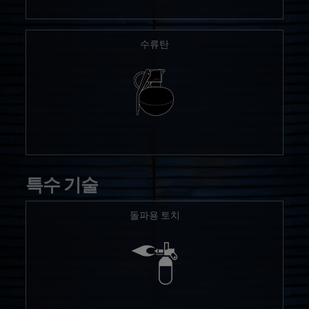
수류탄
특수 기술
돌파용 토치