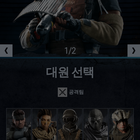
1
/
2
대원 선택
공격팀