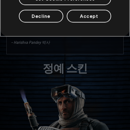
자신의 비밀을 털어놓으며, 이는 그가 카불에서 염탐하며
살아남을 수 있었던 이유이다. […] 그가 종적을 감췄던 기간에
관한 보고를 아직도 살펴보는 중이다. 무서운 스릴러물과
Decline
Accept
같은 내용이지만, 그가 경험을 통해 얻은 상처는 그를 더욱
아프가니스탄에 붙들어 맸을 뿐이다. 그의 문신은 당시의
삶을 상기시키려는 것 같다.
-- Harishva Pandey 박사
정예 스킨