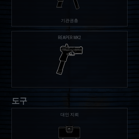
기관권총
REAPER MK2
도구
대인 지뢰