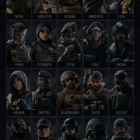
NØKK
GRIDLOCK
NOMAD
MAVERICK
LION
FINKA
DOKKAEBI
ZOFIA
YING
JACKAL
HIBANA
CAPITÃO
BLACKBEARD
BUCK
SLEDGE