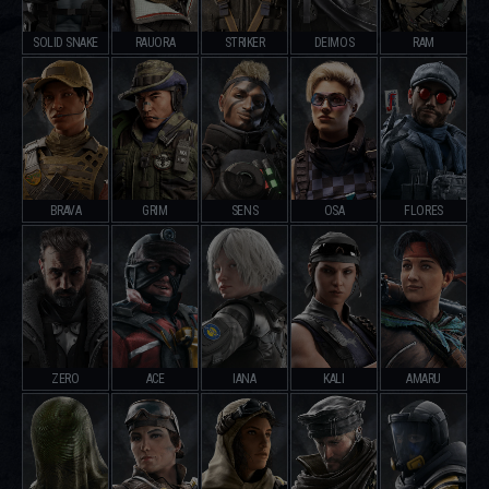
SOLID SNAKE
RAUORA
STRIKER
DEIMOS
RAM
BRAVA
GRIM
SENS
OSA
FLORES
ZERO
ACE
IANA
KALI
AMARU