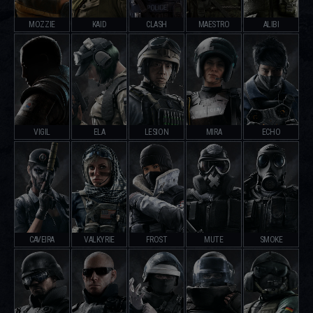
MOZZIE
KAID
CLASH
MAESTRO
ALIBI
VIGIL
ELA
LESION
MIRA
ECHO
CAVEIRA
VALKYRIE
FROST
MUTE
SMOKE