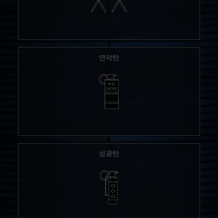
연막탄
섬광탄