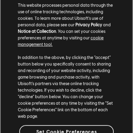
거리 모퉁이에서 연문을 써주며 돈을 받는 중년 남성은 나도
This website processes personal data through the
본 적이 없었기에 그가 아프가니스탄으로 향한 것은 그리
use of online tracking technologies, including
놀랍지 않았다… 황홀할 정도로 멋진 문화 아닌가. 외국인들이
cookies. To learn more about Ubisoft's use of
언더그라운드 클럽에서 파티를 즐기고 음식점에서 술을
personal data, please see our
Privacy Policy
and
마시기 시작할 즈음 전문 대원 Thorn은 “카버블”이 강하게
Notice at Collection
. You can set your cookies
터지며 서양인이 손쉽게 표적이 될 것임을 알고 있었다고
preferences at anytime by visiting our
cookie
한다. 그는 누구보다 먼저 불길한 징조를 알아차렸다. […]
management tool.
전문 대원 Thorn은 어린 시절에 대부분의 아이가 정신적으로
문을 닫아버릴 정도의 압도적인 양의 감각적 정보를 수용해야
In addition to the above, by clicking the “accept”
했다. 대신에 그는 정상적으로 행동하는 한 방법으로 주변의
button below you specifically consent to sharing
모든 것을 구분하고 해체하여 분석했다. 이는 그가 자신의
and recording of your website activity, including
감정을 내면화하는 이유 중 하나라고 생각한다. […] 그의
game browsing and purchase activity, with
부모님은 다정했지만 엄격했다. 그가 인근 지구를
Ubisoft’s partners via these online tracking
돌아다니도록 허락한 적이 거의 없었다. 이 때문에 그는
technologies. If you wish to decline, click the
자신이 꿈꿔온 세상을 경험하기 위해 군에 입대했다.
“decline” button below. You can change your
카불이란 곳이 그에게 그토록 강인하게 각인된 것은 전혀
놀랍지 않다. 난 그가 여행하기 시작할 때까지 껍질을 깨고
cookie preferences at any time by visiting the “Set
나오지 않았으며, 그의 정신이 우리와 함께하는 지금조차도
Cookie Preferences” link on the bottom of each
그의 가슴은 카불에 있다고 생각한다.[…]
web page.
전문 대원 Thorn은 자신의 보고 듣고 파헤치는 능력에서
기인한 놀라울 만한 공감 능력을 보여준다. 사람들은 그에게
Set Cookie Preferences