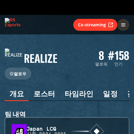
Co-streaming
8
#158
REALIZE
팔로워
인기
팔로우
개요
로스터
타임라인
일정
팀 내역
Japan LCQ