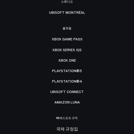
스튜디오
UBISOFT MONTRÉAL
플랫폼
XBOX GAME PASS
XBOX SERIES X|S
XBOX ONE
PLAYSTATION®5
PLAYSTATION®4
UBISOFT CONNECT
AMAZON LUNA
R6 E스포츠 규칙
국제 규정집