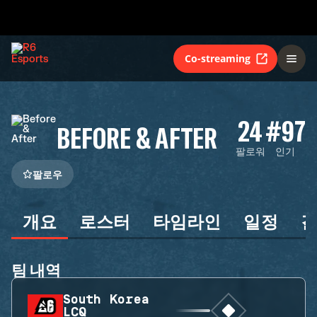
Co-streaming
24
#97
BEFORE & AFTER
팔로워
인기
팔로우
개요
로스터
타임라인
일정
팀 내역
South Korea
LCQ