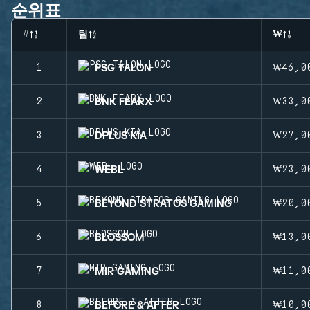
순위표
#
팀
₩
PSG TALON
1
₩46,0
BNK FEARX
2
₩33,0
DPLUS KIA
3
₩27,0
WEBL
4
₩23,0
BEYOND STRATOS GAMING
5
₩20,0
BLOSSOM
6
₩13,0
MIR GAMING
7
₩11,0
BEFORE & AFTER
8
₩10,0