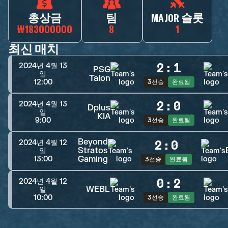
총상금
팀
MAJOR 슬롯
₩183000000
8
1
최신 매치
2
:
1
2024년 4월 13
PSG
일
Talon
12:00
3선승
완료됨
2
:
0
2024년 4월 13
Dplus
일
KIA
9:00
3선승
완료됨
Beyond
2
:
0
2024년 4월 12
Stratos
일
Gaming
13:00
3선승
완료됨
0
:
2
2024년 4월 12
WEBL
일
10:00
3선승
완료됨