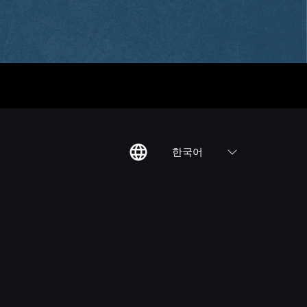
한국어
칙
집