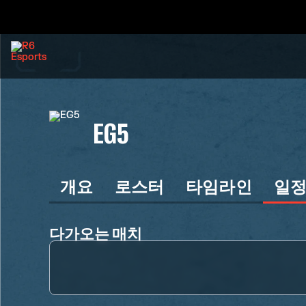
EG5
개요
로스터
타임라인
일
다가오는 매치