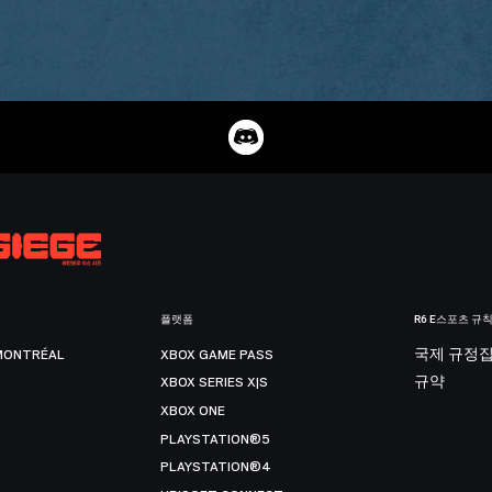
플랫폼
R6 E스포츠 규
MONTRÉAL
XBOX GAME PASS
국제 규정
XBOX SERIES X|S
규약
XBOX ONE
PLAYSTATION®5
PLAYSTATION®4