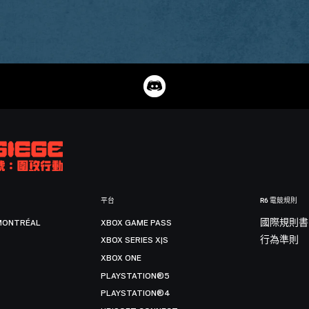
平台
R6 電競規則
MONTRÉAL
XBOX GAME PASS
國際規則書
XBOX SERIES X|S
行為準則
XBOX ONE
PLAYSTATION®5
PLAYSTATION®4