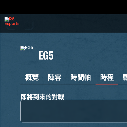
EG5
概覽
陣容
時間軸
時程
即將到來的對戰