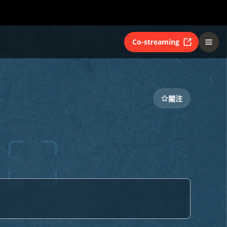
Co-streaming
關注