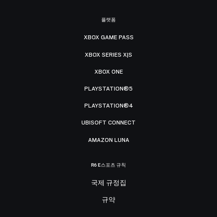
플랫폼
XBOX GAME PASS
XBOX SERIES X|S
XBOX ONE
PLAYSTATION®5
PLAYSTATION®4
UBISOFT CONNECT
AMAZON LUNA
R6 E스포츠 규칙
국제 규정집
규약