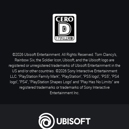
©2026 Ubisoft Entertainment. All Rights Reserved. Tom Clancy’s,
Rainbow Six, the Soldier Icon, Ubisoft, and the Ubisoft logo are
registered or unregistered trademarks of Ubisoft Entertainment in the
US and/or other countries. ©2026 Sony Interactive Entertainment
LLC. "PlayStation Family Mark", "PlayStation", "PS5 logo", "PS5", "PS4
logo", "PS4", "PlayStation Shapes Logo" and "Play Has No Limits" are
registered trademarks or trademarks of Sony Interactive
Entertainment Inc.