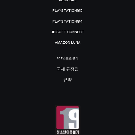
XBOX ONE
PLAYSTATION®5
PLAYSTATION®4
UBISOFT CONNECT
AMAZON LUNA
R6 E스포츠 규칙
국제 규정집
규약