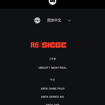
简体中文
工作室
UBISOFT MONTRÉAL
平台
XBOX GAME PASS
XBOX SERIES X|S