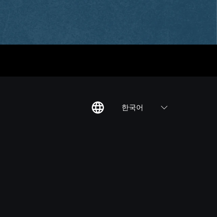
한국어
칙
집