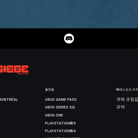
플랫폼
R6 E스포츠 규
MONTRÉAL
XBOX GAME PASS
국제 규정
XBOX SERIES X|S
규약
XBOX ONE
PLAYSTATION®5
PLAYSTATION®4