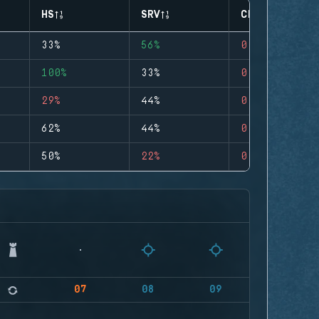
HS
SRV
CLUTCHES
33%
56%
0
100%
33%
0
29%
44%
0
62%
44%
0
50%
22%
0
07
08
09