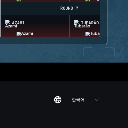
ROUND 7
AZAMI
TUBARÃO
한국어
칙