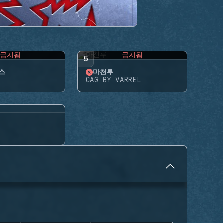
금지됨
금지됨
5
스
마천루
CAG BY VARREL