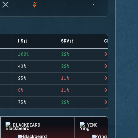
HS
SRV
CLUTCHES
100%
22%
0
43%
22%
0
25%
11%
0
0%
11%
0
75%
22%
0
BLACKBEARD
YING