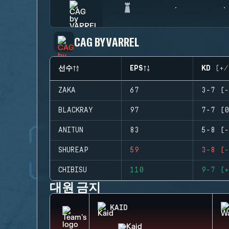
CAG BY VARREL
선수
EPS
KD (+/
ZAKA
67
3-7 (-
BLACKRAY
97
7-7 (0
ANITUN
83
5-8 (-
SHUREAP
59
3-8 (-
CHIBISU
110
9-7 (+
대원 금지
KAID