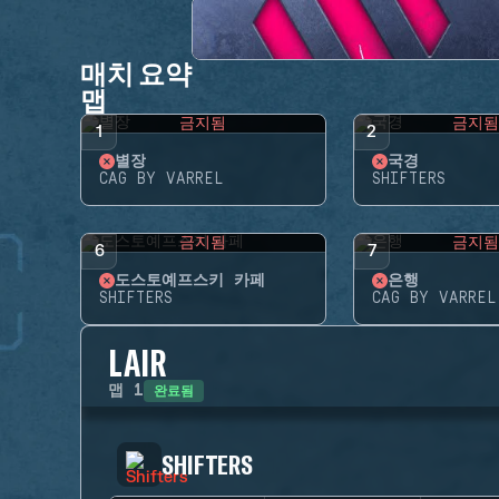
매치 요약
맵
금지됨
금지
1
2
별장
국경
CAG BY VARREL
SHIFTERS
금지됨
금지
6
7
도스토예프스키 카페
은행
SHIFTERS
CAG BY VARREL
LAIR
완료됨
맵
1
SHIFTERS